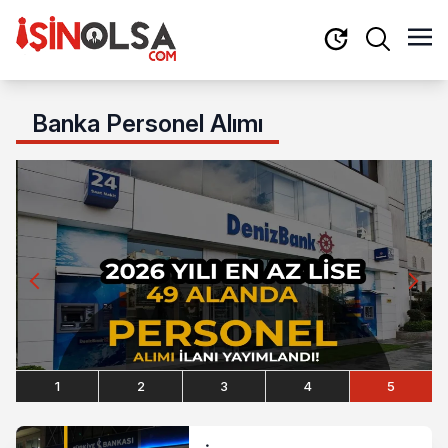
Banka Personel Alımı
1
2
3
4
5