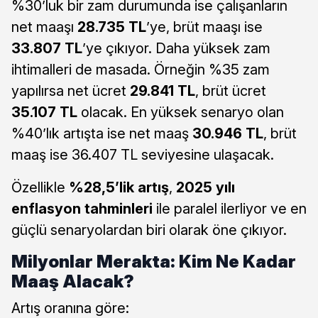
%30’luk bir zam durumunda ise çalışanların
net maaşı
28.735 TL
’ye, brüt maaşı ise
33.807 TL
’ye çıkıyor. Daha yüksek zam
ihtimalleri de masada. Örneğin %35 zam
yapılırsa net ücret
29.841 TL
, brüt ücret
35.107 TL
olacak. En yüksek senaryo olan
%40’lık artışta ise net maaş
30.946 TL
, brüt
maaş ise 36.407 TL seviyesine ulaşacak.
Özellikle
%28,5’lik artış
,
2025 yılı
enflasyon tahminleri
ile paralel ilerliyor ve en
güçlü senaryolardan biri olarak öne çıkıyor.
Milyonlar Merakta: Kim Ne Kadar
Maaş Alacak?
Artış oranına göre: