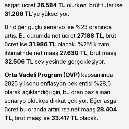
asgari ücret
26.584 TL
olurken, brüt tutar ise
31.206 TL
‘ye yükseliyor.
Bir diğer güçlü senaryo ise %23 oranında
artış. Bu durumda net ücret
27.188 TL
, brüt
ücret ise
31.986 TL
olacak. %25’lik zam
ihtimalinde net maaş
27.630 TL
, brüt maaş
32.506 TL
seviyesinde gerçekleşiyor.
Orta Vadeli Program (OVP)
kapsamında
2025 yıl sonu enflasyon beklentisi %28,5
olarak açıklandığı için, bu oran baz alınan
senaryo oldukça dikkat çekiyor. Eğer asgari
ücret bu oranda artırılırsa net maaş
28.404
TL
, brüt maaş ise
33.417 TL
olacak.