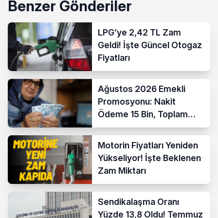
Benzer Gönderiler
LPG’ye 2,42 TL Zam
Geldi! İşte Güncel Otogaz
Fiyatları
Ağustos 2026 Emekli
Promosyonu: Nakit
Ödeme 15 Bin, Toplam
Fırsat 35 Bin TL’ye Çıktı
Motorin Fiyatları Yeniden
Yükseliyor! İşte Beklenen
Zam Miktarı
Sendikalaşma Oranı
Yüzde 13,8 Oldu! Temmuz