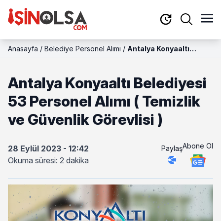
Anasayfa
/
Belediye Personel Alımı
/
Antalya Konyaaltı
Belediyesi 53 Personel
Alımı ( Temizlik ve
Antalya Konyaaltı Belediyesi
Güvenlik Görevlisi )
53 Personel Alımı ( Temizlik
ve Güvenlik Görevlisi )
Abone Ol
28 Eylül 2023 - 12:42
Paylaş
Okuma süresi: 2 dakika