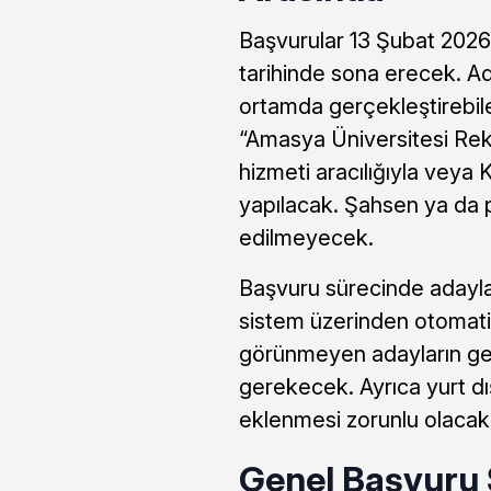
Başvurular 13 Şubat 2026
tarihinde sona erecek. Ad
ortamda gerçekleştirebil
“Amasya Üniversitesi Rekt
hizmeti aracılığıyla veya 
yapılacak. Şahsen ya da p
edilmeyecek.
Başvuru sürecinde adaylar
sistem üzerinden otomatik
görünmeyen adayların ger
gerekecek. Ayrıca yurt dı
eklenmesi zorunlu olacak
Genel Başvuru Ş