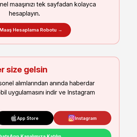
nel maaşınızı tek sayfadan kolayca
hesaplayın.
 Maaş Hesaplama Robotu →
r size gelsin
onel alımlarından anında haberdar
obil uygulamasını indir ve Instagram
App Store
Instagram
atsApp Kanalımıza Katılın