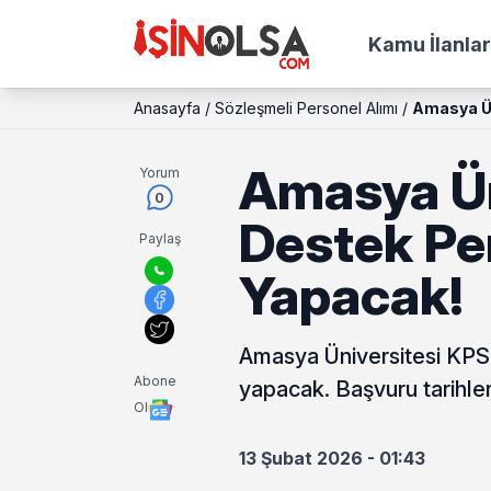
Kamu İlanlar
Anasayfa
/
Sözleşmeli Personel Alımı
/
Amasya Ün
Amasya Ün
Yorum
0
Destek Per
Paylaş
Yapacak!
Amasya Üniversitesi KPSS
Abone
yapacak. Başvuru tarihleri
Ol
13 Şubat 2026 - 01:43