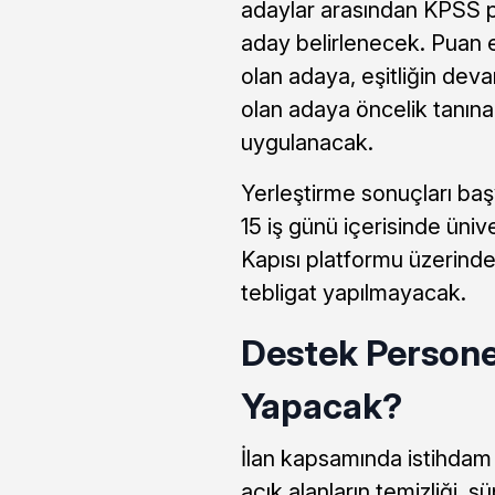
adaylar arasından KPSS p
aday belirlenecek. Puan e
olan adaya, eşitliğin de
olan adaya öncelik tanına
uygulanacak.
Yerleştirme sonuçları ba
15 iş günü içerisinde üniv
Kapısı platformu üzerinden
tebligat yapılmayacak.
Destek Personel
Yapacak?
İlan kapsamında istihdam 
açık alanların temizliği, 