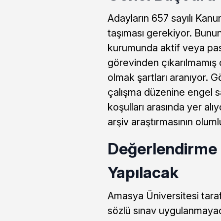
Adayların 657 sayılı Kanu
taşıması gerekiyor. Bunu
kurumunda aktif veya pas
görevinden çıkarılmamış ol
olmak şartları aranıyor. Gö
çalışma düzenine engel 
koşulları arasında yer alı
arşiv araştırmasının olum
Değerlendirme
Yapılacak
Amasya Üniversitesi taraf
sözlü sınav uygulanmayac