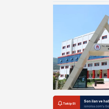
Son ilan ve ha
Takip Et
isinolsa.com'u Go