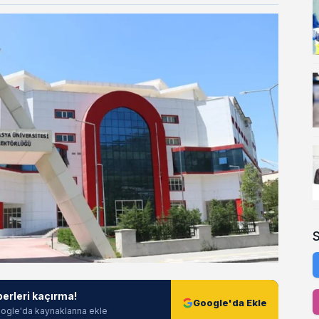
berleri kaçırma!
Google'da Ekle
ogle'da kaynaklarına ekle