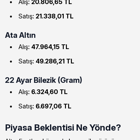
Alış:
20.806,65 TL
Satış:
21.338,01 TL
Ata Altın
Alış:
47.964,15 TL
Satış:
49.286,21 TL
22 Ayar Bilezik (Gram)
Alış:
6.324,60 TL
Satış:
6.697,06 TL
Piyasa Beklentisi Ne Yönde?