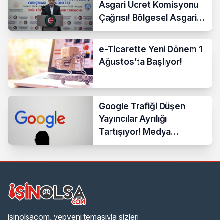
Asgari Ücret Komisyonu
Çağrısı! Bölgesel Asgari
Ücrete Sert Tepki
e-Ticarette Yeni Dönem 1
Ağustos’ta Başlıyor!
Google Trafiği Düşen
Yayıncılar Ayrılığı
Tartışıyor! Medya
Sektöründe Yeni Dönem
Başlıyor
isinolsacom, yepyeni temasıyla sizleri