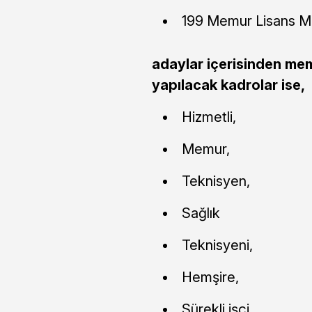
199 Memur Lisans M
adaylar içerisinden memu
yapılacak kadrolar ise,
Hizmetli,
Memur,
Teknisyen,
Sağlık
Teknisyeni,
Hemşire,
Sürekli işçi,