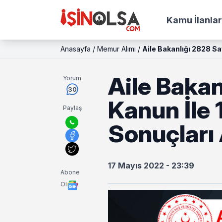
Kamu İlanlar
Anasayfa
/
Memur Alımı
/
Aile Bakanlığı 2828 Sa
Aile Bakan
Yorum
30
Kanun İle
Paylaş
Sonuçları 
17 Mayıs 2022 - 23:39
Abone
Ol