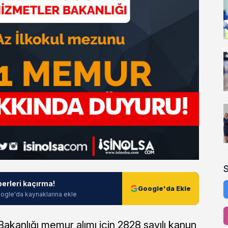
berleri kaçırma!
Google'da Ekle
ogle'da kaynaklarına ekle
Bakanlığı memur alımı için 2828 sayılı kanun