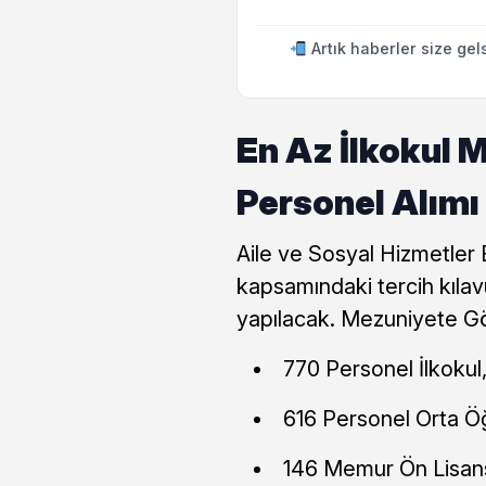
Artık haberler size gel
En Az İlkokul
Personel Alımı
Aile ve Sosyal Hizmetler 
kapsamındaki tercih kılav
yapılacak. Mezuniyete Gö
770 Personel İlkokul
616 Personel Orta Ö
146 Memur Ön Lisan