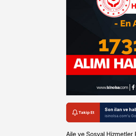
Son ilan ve ha
Takip Et
isinolsa.com'u Go
Aile ve Sosyal Hizmetler 