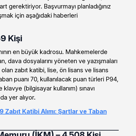
rt gerektiriyor. Başvurmayı planladığınız
şmak için aşağıdaki haberleri
9 Kişi
ımının en büyük kadrosu. Mahkemelerde
an, dava dosyalarını yöneten ve yazışmaları
olan zabıt katibi, lise, ön lisans ve lisans
ban puanı 70, kullanılacak puan türleri P94,
 klavye (bilgisayar kullanım) sınavı
da yer alıyor.
9 Zabıt Katibi Alımı: Şartlar ve Taban
Memuru (İKM) – 4.508 Kişi