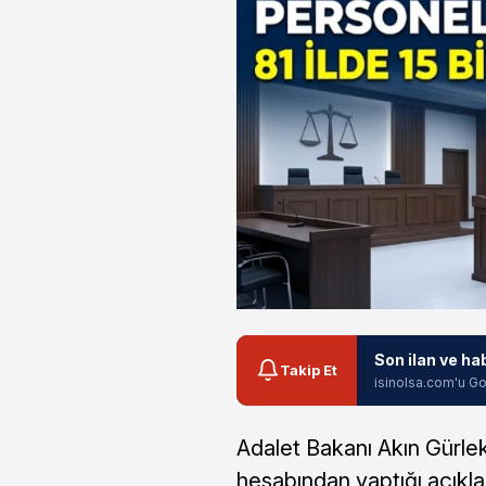
Son ilan ve ha
Takip Et
isinolsa.com'u Go
Adalet Bakanı Akın Gürle
hesabından yaptığı açıkla