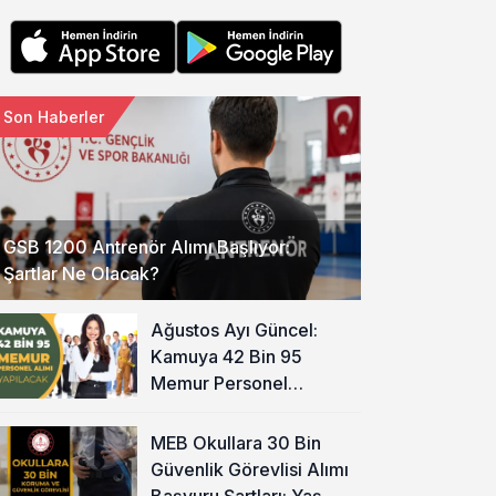
Son Haberler
GSB 1200 Antrenör Alımı Başlıyor:
Şartlar Ne Olacak?
Ağustos Ayı Güncel:
Kamuya 42 Bin 95
Memur Personel
Alınacak!
MEB Okullara 30 Bin
Güvenlik Görevlisi Alımı
Başvuru Şartları: Yaş