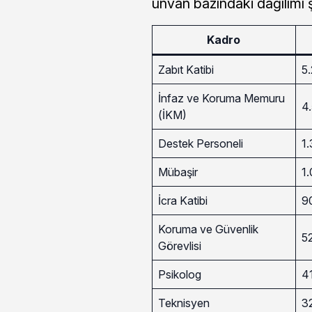
unvan bazındaki dağılımı 
Kadro
Zabıt Katibi
5
İnfaz ve Koruma Memuru
4
(İKM)
Destek Personeli
1
Mübaşir
1
İcra Katibi
9
Koruma ve Güvenlik
5
Görevlisi
Psikolog
4
Teknisyen
3