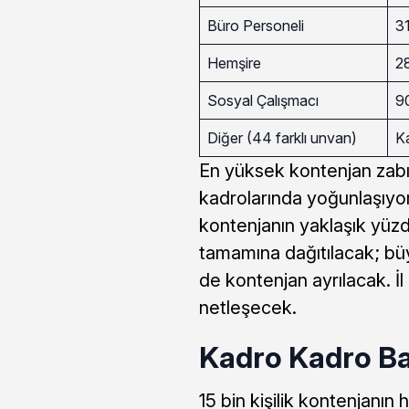
Büro Personeli
3
Hemşire
2
Sosyal Çalışmacı
9
Diğer (44 farklı unvan)
K
En yüksek kontenjan zabı
kadrolarında yoğunlaşıyor.
kontenjanın yaklaşık yüzde
tamamına dağıtılacak; büyü
de kontenjan ayrılacak. İl
netleşecek.
Kadro Kadro Ba
15 bin kişilik kontenjanın 