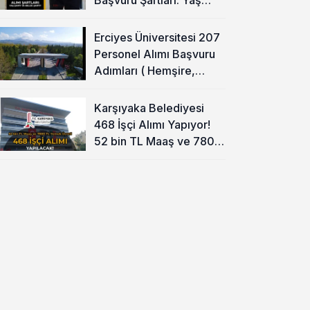
Şartı ve Belge Şartı
Olacak Mı?
Erciyes Üniversitesi 207
Personel Alımı Başvuru
Adımları ( Hemşire,
Temizlik Personeli )
Karşıyaka Belediyesi
468 İşçi Alımı Yapıyor!
52 bin TL Maaş ve 7800
TL Yemek Ücreti