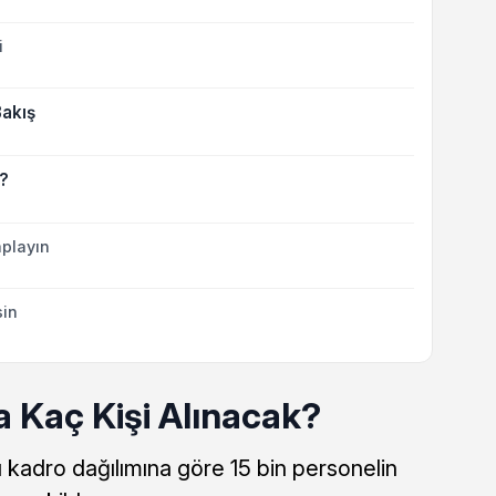
i
Bakış
k?
playın
sin
 Kaç Kişi Alınacak?
ı kadro dağılımına göre 15 bin personelin