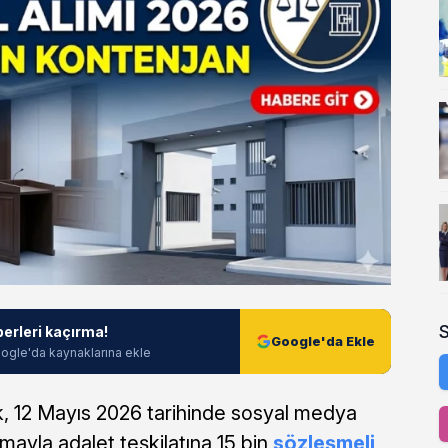
berleri kaçırma!
Google'da Ekle
ogle'da kaynaklarına ekle
k, 12 Mayıs 2026 tarihinde sosyal medya
mayla adalet teşkilatına 15 bin
sözleşmeli