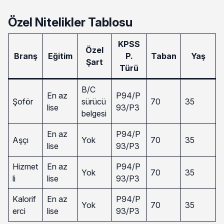
Özel Nitelikler Tablosu
KPSS
Özel
Branş
Eğitim
P.
Taban
Yaş
Şart
Türü
B/C
En az
P94/P
Şoför
sürücü
70
35
lise
93/P3
belgesi
En az
P94/P
Aşçı
Yok
70
35
lise
93/P3
Hizmet
En az
P94/P
Yok
70
35
li
lise
93/P3
Kalorif
En az
P94/P
Yok
70
35
erci
lise
93/P3