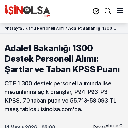
Anasayfa
/
Kamu Personeli Alımı
/
Adalet Bakanlığı 1300
Destek Personeli Alımı:
Şartlar ve Taban KPSS
Adalet Bakanlığı 1300
Puanı
Destek Personeli Alımı:
Şartlar ve Taban KPSS Puanı
CTE 1.300 destek personeli alımında lise
mezunlarına açık branşlar, P94-P93-P3
KPSS, 70 taban puan ve 55.713-58.093 TL
maaş tablosu isinolsa.com'da.
Abone Ol
14 Mayıs 2026 - 02:08
Paylaş