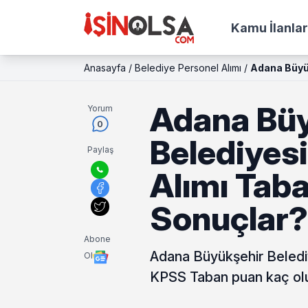
Kamu İlanlar
Anasayfa
/
Belediye Personel Alımı
/
Adana Büyük
Adana Büy
Yorum
0
Belediyesi
Paylaş
Alımı Tab
Sonuçlar?
Abone
Adana Büyükşehir Belediy
Ol
KPSS Taban puan kaç olur