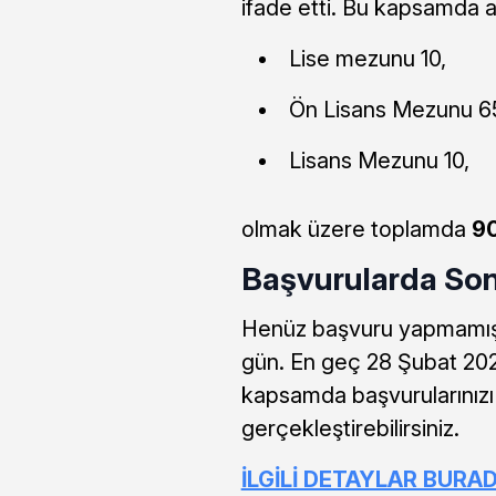
ifade etti. Bu kapsamda al
Lise mezunu 10,
Ön Lisans Mezunu 6
Lisans Mezunu 10,
olmak üzere toplamda
90
Başvurularda So
Henüz başvuru yapmamış 
gün. En geç 28 Şubat 2025
kapsamda başvurularınızı
gerçekleştirebilirsiniz.
İLGİLİ DETAYLAR BURA