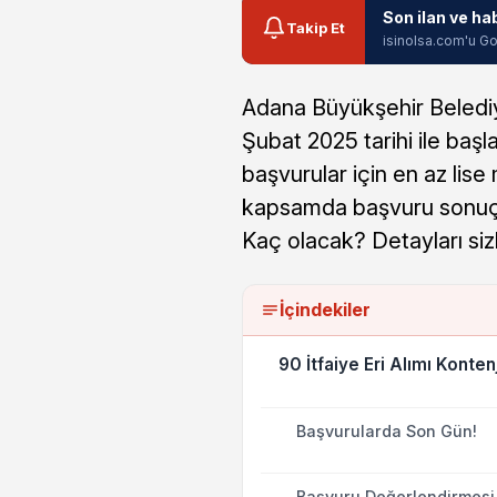
Son ilan ve ha
Takip Et
isinolsa.com'u Go
Adana Büyükşehir Belediy
Şubat 2025 tarihi ile baş
başvurular için en az lis
kapsamda başvuru sonuçl
Kaç olacak? Detayları siz
İçindekiler
90 İtfaiye Eri Alımı Konte
Başvurularda Son Gün!
Başvuru Değerlendirmesi