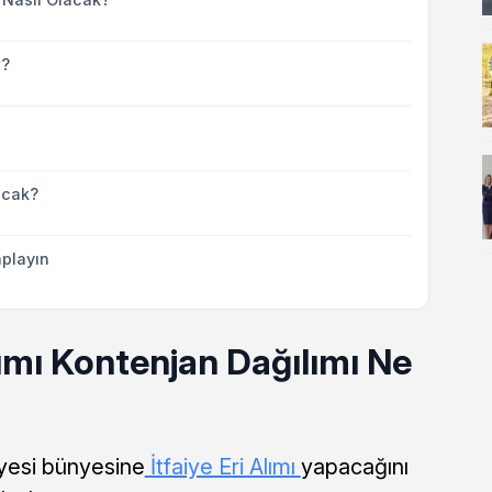
r?
acak?
playın
Alımı Kontenjan Dağılımı Ne
yesi bünyesine
İtfaiye Eri Alımı
yapacağını