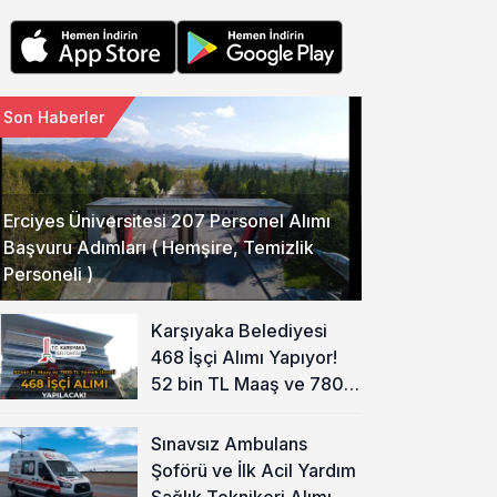
Son Haberler
Erciyes Üniversitesi 207 Personel Alımı
Başvuru Adımları ( Hemşire, Temizlik
Personeli )
Karşıyaka Belediyesi
468 İşçi Alımı Yapıyor!
52 bin TL Maaş ve 7800
TL Yemek Ücreti
Sınavsız Ambulans
Şoförü ve İlk Acil Yardım
Sağlık Teknikeri Alımı