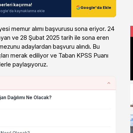
berleri kaçırma!
Google'da Ekle
ogle'da kaynaklarına ekle
esi memur alımı başvurusu sona eriyor. 24
layan ve 28 Şubat 2025 tarih ile sona eren
e mezunu adaylardan başvuru alındı. Bu
arı merak ediliyor ve Taban KPSS Puanı
lerle paylaşıyoruz.
njan Dağılımı Ne Olacak?
 Nasıl Olacak?