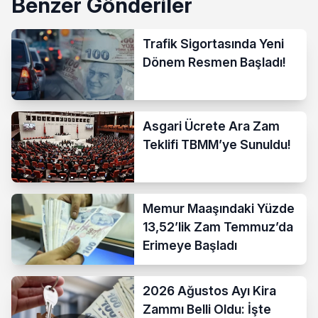
Benzer Gönderiler
Trafik Sigortasında Yeni
Dönem Resmen Başladı!
Asgari Ücrete Ara Zam
Teklifi TBMM’ye Sunuldu!
Memur Maaşındaki Yüzde
13,52’lik Zam Temmuz’da
Erimeye Başladı
2026 Ağustos Ayı Kira
Zammı Belli Oldu: İşte