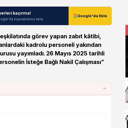
berleri kaçırma!
Google'da Ekle
ogle'da kaynaklarına ekle
teşkilatında görev yapan zabıt kâtibi,
anlardaki kadrolu personeli yakından
uyurusu yayımladı. 26 Mayıs 2025 tarihli
rsonelin İsteğe Bağlı Nakil Çalışması”