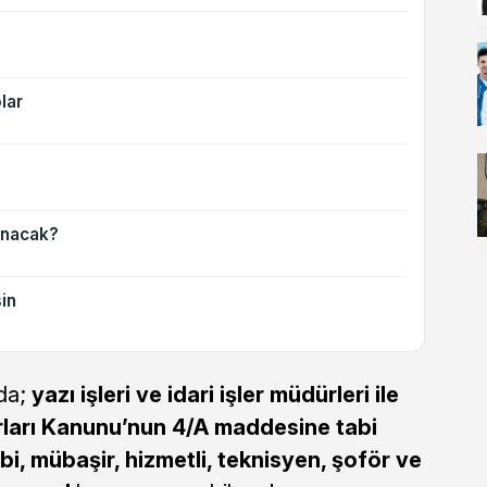
lar
anacak?
in
da;
yazı işleri ve idari işler müdürleri ile
rları Kanunu’nun 4/A maddesine tabi
ibi, mübaşir, hizmetli, teknisyen, şoför ve