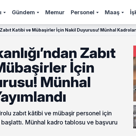
ı
Gündem
Memur
Personel
Maaş
İş
Zabıt Katibi ve Mübaşirler İçin Nakil Duyurusu! Münhal Kadrola
anlığı’ndan Zabıt
Mübaşirler İçin
urusu! Münhal
Yayımlandı
rolu zabıt kâtibi ve mübaşir personel için
ni başlattı. Münhal kadro tablosu ve başvuru