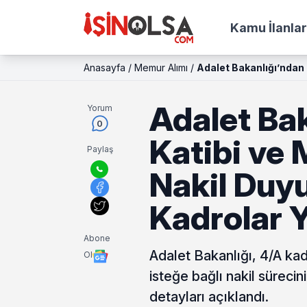
Kamu İlanlar
Anasayfa
/
Memur Alımı
/
Adalet Bakanlığı’ndan 
Adalet Bak
Yorum
0
Katibi ve 
Paylaş
Nakil Duy
Kadrolar 
Abone
Adalet Bakanlığı, 4/A kad
Ol
isteğe bağlı nakil süreci
detayları açıklandı.