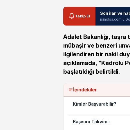
Son ilan ve ha
Takip Et
isinolsa.com'u Go
Adalet Bakanlığı, taşra 
mübaşir ve benzeri unv
ilgilendiren bir nakil d
açıklamada, “Kadrolu Pe
başlatıldığı belirtildi.
İçindekiler
Kimler Başvurabilir?
Başvuru Takvimi: