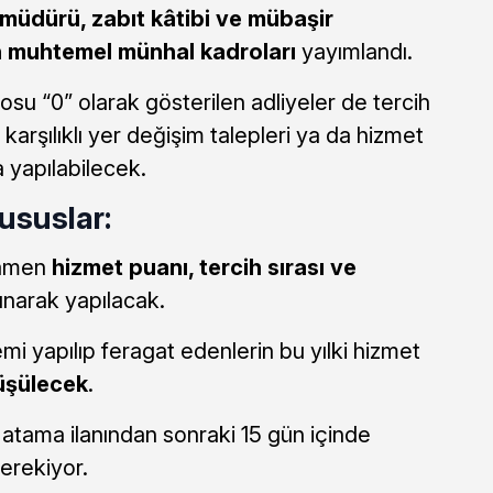
r müdürü, zabıt kâtibi ve mübaşir
n muhtemel münhal kadroları
yayımlandı.
su “0” olarak gösterilen adliyeler de tercih
arşılıklı yer değişim talepleri ya da hizmet
 yapılabilecek.
ususlar:
mamen
hizmet puanı, tercih sırası ve
ınarak yapılacak.
emi yapılıp feragat edenlerin bu yılki hizmet
üşülecek
.
atama ilanından sonraki 15 gün içinde
gerekiyor.