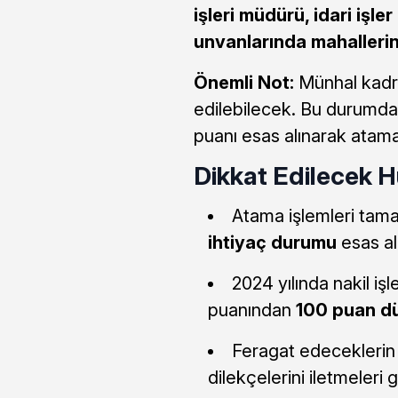
işleri müdürü, idari işle
unvanlarında mahalleri
Önemli Not:
Münhal kadro
edilebilecek. Bu durumda k
puanı esas alınarak atama
Dikkat Edilecek H
Atama işlemleri ta
ihtiyaç durumu
esas al
2024 yılında nakil işl
puanından
100 puan d
Feragat edeceklerin 
dilekçelerini iletmeleri 