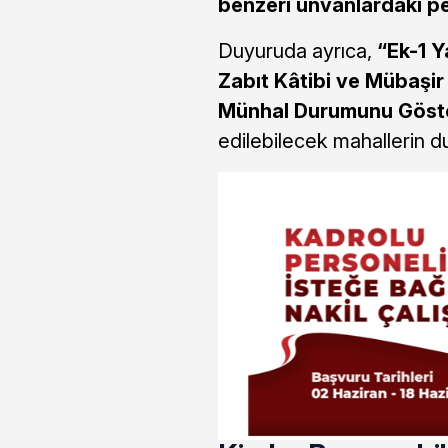
benzeri unvanlardaki p
Duyuruda ayrıca,
“Ek-1 Y
Zabıt Kâtibi ve Mübaşi
Münhal Durumunu Göste
edilebilecek mahallerin 