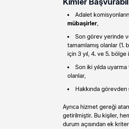
Kimler Başvurabil
Adalet komisyonlarını
mübaşirler
,
Son görev yerinde v
tamamlamış olanlar (1. böl
için 3 yıl, 4. ve 5. bölge i
Son iki yılda uyarma
olanlar,
Hakkında görevden u
Ayrıca hizmet gereği atan
getirilmiştir. Bu kişiler, 
durum açısından ek kriterl