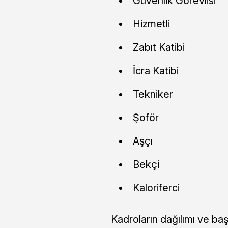
Güvenlik Görevlisi
Hizmetli
Zabıt Katibi
İcra Katibi
Tekniker
Şoför
Aşçı
Bekçi
Kaloriferci
Kadroların dağılımı ve başv