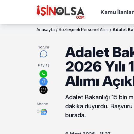
Kamu İlanlar
Anasayfa
/
Sözleşmeli Personel Alımı
/
Adalet Bak
Adalet Bak
Yorum
1
2026 Yılı 
Paylaş
Alımı Açık
Adalet Bakanlığı 15 bin 
Abone
dakika duyurdu. Başvuru şa
Ol
burada.