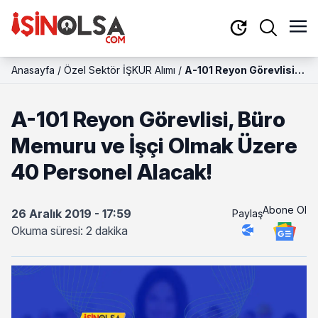
Anasayfa
/
Özel Sektör İŞKUR Alımı
/
A-101 Reyon Görevlisi,
Büro Memuru ve İşçi
Olmak Üzere 40
A-101 Reyon Görevlisi, Büro
Personel Alacak!
Memuru ve İşçi Olmak Üzere
40 Personel Alacak!
Abone Ol
26 Aralık 2019 - 17:59
Paylaş
Okuma süresi: 2 dakika