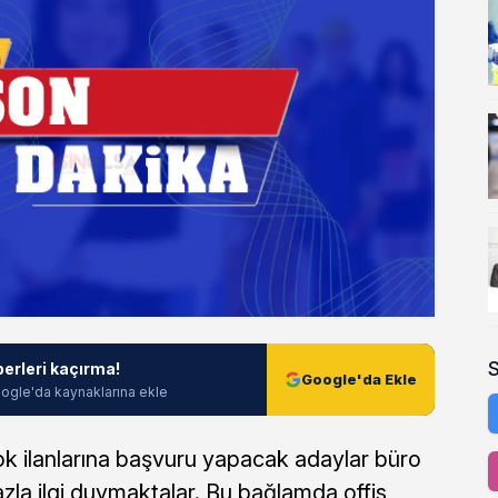
berleri kaçırma!
Google'da Ekle
ogle'da kaynaklarına ekle
ok ilanlarına başvuru yapacak adaylar büro
azla ilgi duymaktalar. Bu bağlamda offis