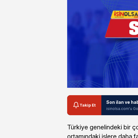
Son ilan ve ha
Takip Et
isinolsa.com'u Go
Türkiye genelindeki bir ç
ortamındaki işlere daha f