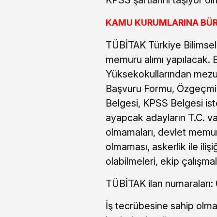
KAMU KURUMLARINA BÜRO
TÜBİTAK Türkiye Bilimsel
memuru alımı yapılacak. B
Yüksekokullarından mezu
Başvuru Formu, Özgeçmiş
Belgesi, KPSS Belgesi ist
ayapcak adayların T.C. v
olmamaları, devlet memurl
olmaması, askerlik ile iliş
olabilmeleri, ekip çalışma
TÜBİTAK ilan numaralar
İş tecrübesine sahip olm