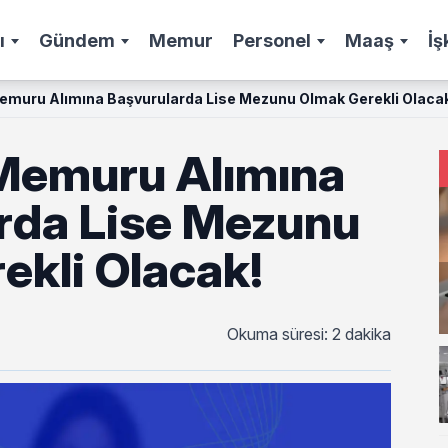
ı
Gündem
Memur
Personel
Maaş
İş
emuru Alımına Başvurularda Lise Mezunu Olmak Gerekli Olaca
Memuru Alımına
rda Lise Mezunu
ekli Olacak!
Okuma süresi: 2 dakika