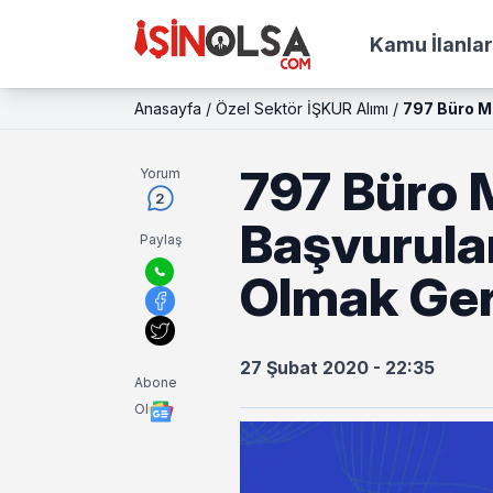
Kamu İlanlar
Anasayfa
/
Özel Sektör İŞKUR Alımı
/
797 Büro M
797 Büro 
Yorum
2
Başvurula
Paylaş
Olmak Ger
27 Şubat 2020 - 22:35
Abone
Ol