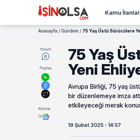
Kamu İlanlar
Anasayfa
/
Gündem
/
75 Yaş Üstü Sürücülere Ye
75 Yaş Üs
Yorum
0
Yeni Ehliy
Paylaş
Avrupa Birliği, 75 yaş üstü
bir düzenlemeye imza attı.
etkileyeceği merak konus
Abone
Ol
19 Şubat 2025 - 14:57