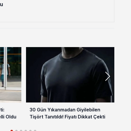
lu
i:
30 Gün Yıkanmadan Giyilebilen
4 M
lli Oldu
Tişört Tanıtıldı! Fiyatı Dikkat Çekti
Vat