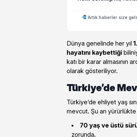
Artık haberler size gel
Dünya genelinde her yıl
1
hayatını kaybettiği
bilini
katı bir karar almasının a
olarak gösteriliyor.
Türkiye’de Me
Türkiye’de ehliyet yaş sınır
mevcut. Şu an yürürlükte o
70 yaş ve üstü sür
zorunda.