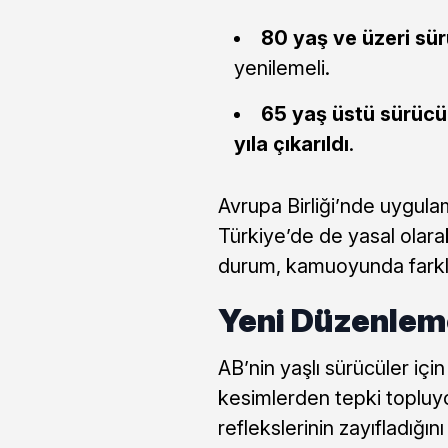
80 yaş ve üzeri sür
yenilemeli.
65 yaş üstü sürücü
yıla çıkarıldı
.
Avrupa Birliği’nde uygula
Türkiye’de de yasal olara
durum, kamuoyunda farklı 
Yeni Düzenleme
AB’nin yaşlı sürücüler için 
kesimlerden tepki topluyor
reflekslerinin zayıfladığını