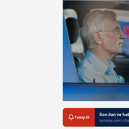
Son ilan ve ha
Takip Et
isinolsa.com'u Go