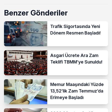
Benzer Gönderiler
Trafik Sigortasında Yeni
Dönem Resmen Başladı!
Asgari Ücrete Ara Zam
Teklifi TBMM’ye Sunuldu!
Memur Maaşındaki Yüzde
13,52’lik Zam Temmuz’da
Erimeye Başladı