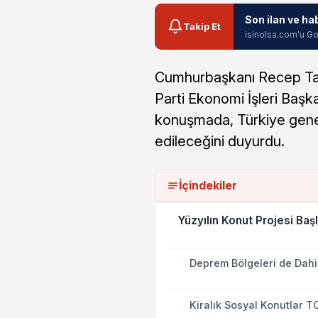
Son ilan ve ha
Takip Et
isinolsa.com'u Go
Cumhurbaşkanı Recep Ta
Parti Ekonomi İşleri Başk
konuşmada, Türkiye genel
edileceğini duyurdu.
İçindekiler
Yüzyılın Konut Projesi Başl
Deprem Bölgeleri de Dahi
Kiralık Sosyal Konutlar T