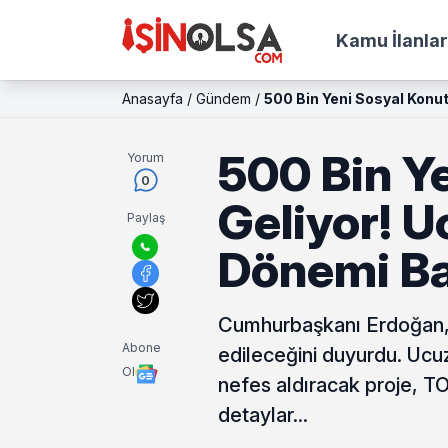
Kamu İlanlar
Anasayfa
/
Gündem
/
500 Bin Yeni Sosyal Konut
500 Bin Y
Yorum
0
Geliyor! 
Paylaş
Dönemi Ba
Cumhurbaşkanı Erdoğan, 
Abone
edileceğini duyurdu. Ucuz 
Ol
nefes aldıracak proje, TOK
detaylar...