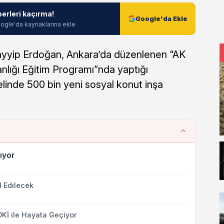
berleri kaçırma!
Google'da Ekle
ogle'da kaynaklarına ekle
yyip Erdoğan, Ankara’da düzenlenen “AK
anlığı Eğitim Programı”nda yaptığı
inde 500 bin yeni sosyal konut inşa
ıyor
l Edilecek
OKİ ile Hayata Geçiyor