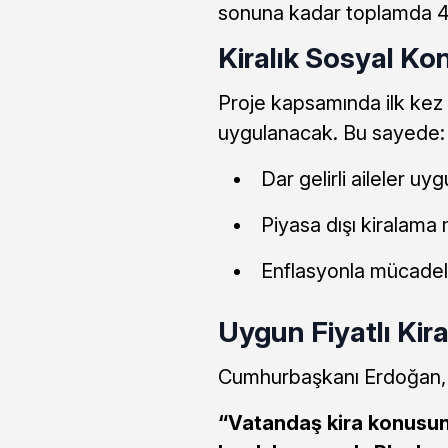
sonuna kadar toplamda 45
Kiralık Sosyal Ko
Proje kapsamında ilk kez k
uygulanacak. Bu sayede:
Dar gelirli aileler u
Piyasa dışı kiralama 
Enflasyonla mücadel
Uygun Fiyatlı Kira
Cumhurbaşkanı Erdoğan, k
“Vatandaş kira konusund