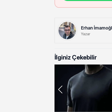
Erhan İmamoğ
Yazar
İlginiz Çekebilir