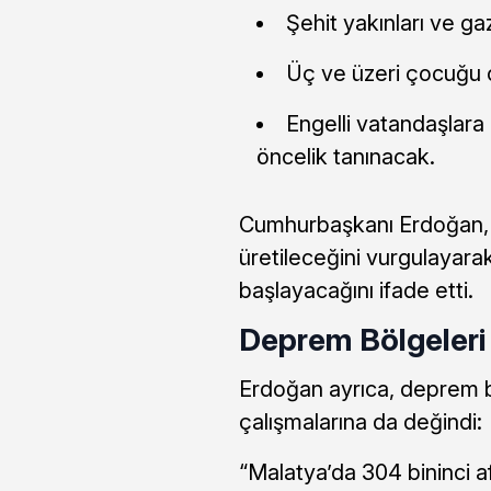
Şehit yakınları ve gaz
Üç ve üzeri çocuğu o
Engelli vatandaşlara
öncelik tanınacak.
Cumhurbaşkanı Erdoğan, y
üretileceğini vurgulayara
başlayacağını ifade etti.
Deprem Bölgeleri 
Erdoğan ayrıca, deprem b
çalışmalarına da değindi:
“Malatya’da 304 bininci a