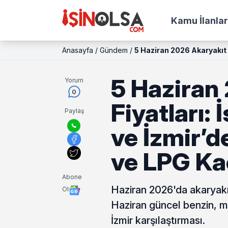
Kamu İlanlar
Anasayfa
/
Gündem
/
5 Haziran 2026 Akaryakıt 
5 Haziran
Yorum
0
Fiyatları:
Paylaş
ve İzmir’d
ve LPG Ka
Abone
Haziran 2026'da akaryakı
Ol
Haziran güncel benzin, mo
İzmir karşılaştırması.