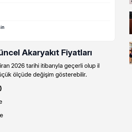
in
ncel Akaryakıt Fiyatları
n 2026 tarihi itibarıyla geçerli olup il
 küçük ölçüde değişim gösterebilir.
)
e
re