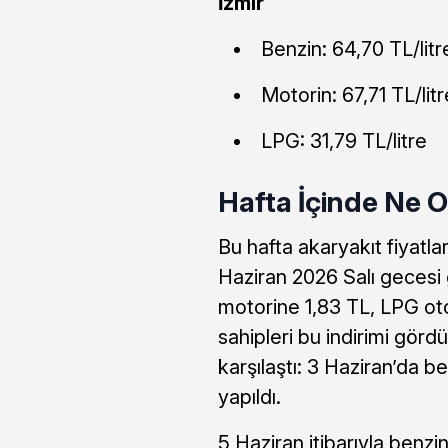
İzmir
Benzin: 64,70 TL/litr
Motorin: 67,71 TL/litr
LPG: 31,79 TL/litre
Hafta İçinde Ne 
Bu hafta akaryakıt fiyatla
Haziran 2026 Salı gecesi 
motorine 1,83 TL, LPG oto
sahipleri bu indirimi görd
karşılaştı: 3 Haziran’da 
yapıldı.
5 Haziran itibarıyla benzi