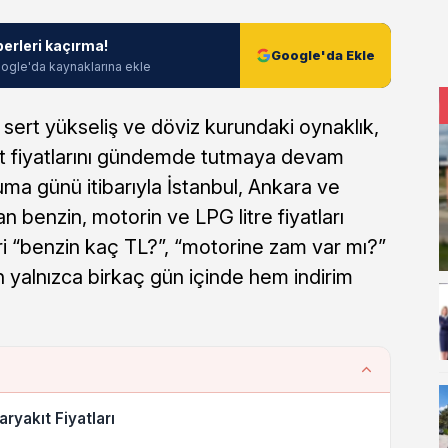
berleri kaçırma!
Google'da Ekle
ogle'da kaynaklarına ekle
i sert yükseliş ve döviz kurundaki oynaklık,
t fiyatlarını gündemde tutmaya devam
ma günü itibarıyla İstanbul, Ankara ve
 benzin, motorin ve LPG litre fiyatları
ri “benzin kaç TL?”, “motorine zam var mı?”
en yalnızca birkaç gün içinde hem indirim
ryakıt Fiyatları