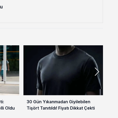
lu
i:
30 Gün Yıkanmadan Giyilebilen
4 M
lli Oldu
Tişört Tanıtıldı! Fiyatı Dikkat Çekti
Vat