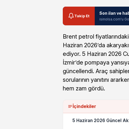
Son ilan ve ha
Takip Et
isinolsa.com'u Go
Brent petrol fiyatlarındak
Haziran 2026’da akaryakı
ediyor. 5 Haziran 2026 Cu
İzmir’de pompaya yansıyan
güncellendi. Araç sahiple
sorularının yanıtını arark
hem zam gördü.
İçindekiler
5 Haziran 2026 Güncel Aka