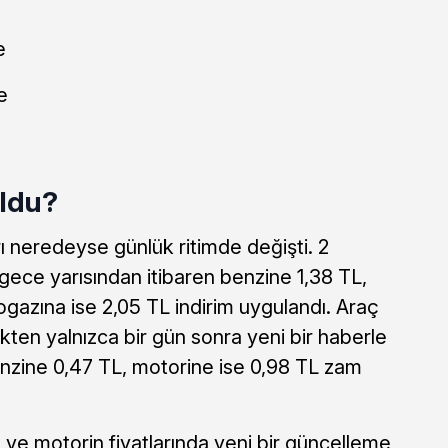
e
e
Oldu?
rı neredeyse günlük ritimde değişti. 2
gece yarısından itibaren benzine 1,38 TL,
gazına ise 2,05 TL indirim uygulandı. Araç
ükten yalnızca bir gün sonra yeni bir haberle
benzine 0,47 TL, motorine ise 0,98 TL zam
n ve motorin fiyatlarında yeni bir güncelleme