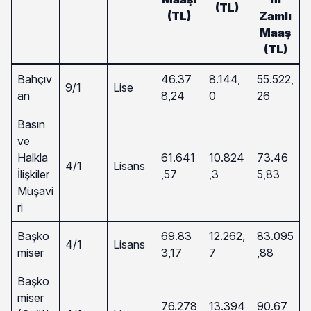
(TL)
(TL)
Zamlı
Maaş
(TL)
Bahçıv
46.37
8.144,
55.522,
9/1
Lise
an
8,24
0
26
Basın
ve
Halkla
61.641
10.824
73.46
4/1
Lisans
İlişkiler
,57
,3
5,83
Müşavi
ri
Başko
69.83
12.262,
83.095
4/1
Lisans
miser
3,17
7
,88
Başko
miser
76.278
13.394
90.67