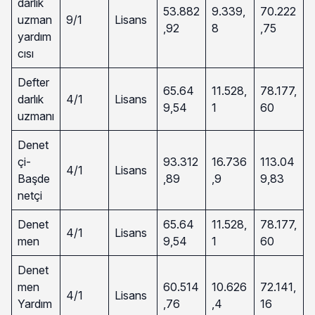
darlık
53.882
9.339,
70.222
uzman
9/1
Lisans
,92
8
,75
yardım
cısı
Defter
65.64
11.528,
78.177,
darlık
4/1
Lisans
9,54
1
60
uzmanı
Denet
çi-
93.312
16.736
113.04
4/1
Lisans
Başde
,89
,9
9,83
netçi
Denet
65.64
11.528,
78.177,
4/1
Lisans
men
9,54
1
60
Denet
men
60.514
10.626
72.141,
4/1
Lisans
Yardım
,76
,4
16