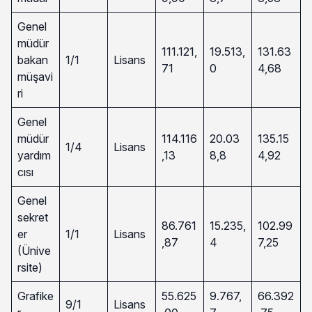
Genel
müdür
111.121,
19.513,
131.63
bakan
1/1
Lisans
71
0
4,68
müşavi
ri
Genel
müdür
114.116
20.03
135.15
1/4
Lisans
yardım
,13
8,8
4,92
cısı
Genel
sekret
86.761
15.235,
102.99
er
1/1
Lisans
,87
4
7,25
(Ünive
rsite)
Grafike
55.625
9.767,
66.392
9/1
Lisans