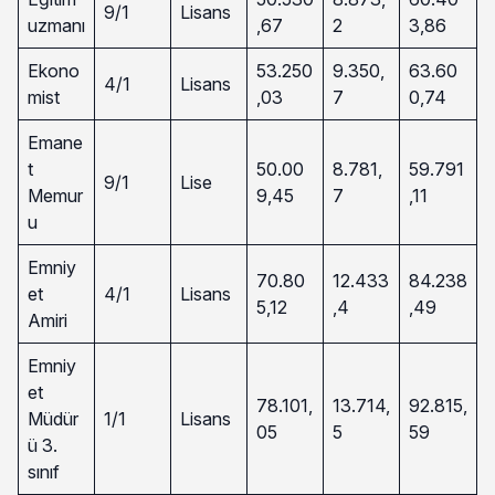
9/1
Lisans
uzmanı
,67
2
3,86
Ekono
53.250
9.350,
63.60
4/1
Lisans
mist
,03
7
0,74
Emane
t
50.00
8.781,
59.791
9/1
Lise
Memur
9,45
7
,11
u
Emniy
70.80
12.433
84.238
et
4/1
Lisans
5,12
,4
,49
Amiri
Emniy
et
78.101,
13.714,
92.815,
Müdür
1/1
Lisans
05
5
59
ü 3.
sınıf