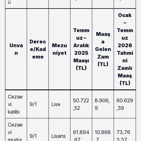
ü
Ocak
–
Temm
Temm
Maaş
uz –
uz
Derec
a
Unva
Mezu
Aralık
2026
e/Kad
Gelen
n
niyet
2025
Tahmi
eme
Zam
Maaşı
ni
(TL)
(TL)
Zamlı
Maaş
(TL)
Cezae
50.722
8.906,
60.629
vi
9/1
Lise
,52
9
,39
katibi
Cezae
vi
61.894
10.868
73.76
9/1
Lisans
müdür
,67
,7
3,37