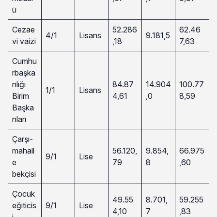
ü
Cezae
52.286
62.46
4/1
Lisans
9.181,5
vi vaizi
,18
7,63
Cumhu
rbaşka
nlığı
84.87
14.904
100.77
1/1
Lisans
Birim
4,61
,0
8,59
Başka
nları
Çarşı-
mahall
56.120,
9.854,
66.975
9/1
Lise
e
79
8
,60
bekçisi
Çocuk
49.55
8.701,
59.255
eğiticis
9/1
Lise
4,10
7
,83
i