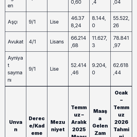
0,60
,4
,04
en
46.37
8.144,
55.522,
Aşçı
9/1
Lise
8,24
0
26
66.214
11.627,
78.841
Avukat
4/1
Lisans
,68
3
,97
Ayniya
t
52.414
9.204,
62.618
9/1
Lise
sayma
,46
0
,44
nı
Ocak
–
Temm
Temm
Maaş
uz –
uz
Derec
a
Unva
Mezu
Aralık
2026
e/Kad
Gelen
n
niyet
2025
Tahmi
eme
Zam
Maaşı
ni