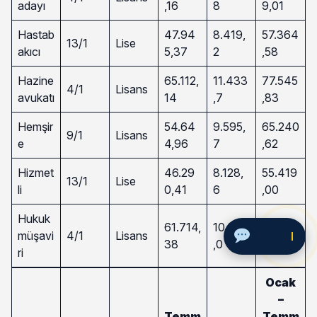
adayı
,16
8
9,01
Hastab
47.94
8.419,
57.364
13/1
Lise
akıcı
5,37
2
,58
Hazine
65.112,
11.433
77.545
4/1
Lisans
avukatı
14
,7
,83
Hemşir
54.64
9.595,
65.240
9/1
Lisans
e
4,96
7
,62
Hizmet
46.29
8.128,
55.419
13/1
Lise
li
0,41
6
,00
Hukuk
61.714,
10.837
73.551,
müşavi
4/1
Lisans
Soru Sor
38
,0
43
ri
Ocak
–
Temm
Temm