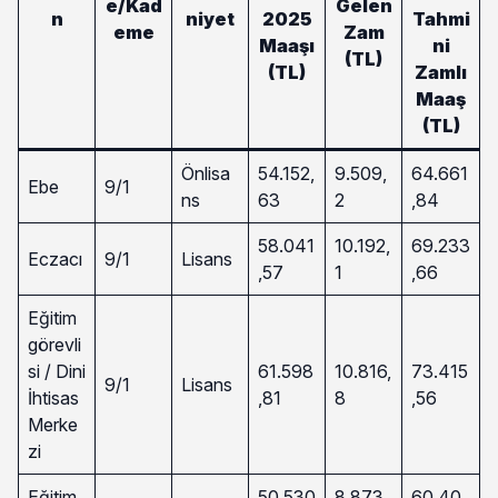
e/Kad
Gelen
n
niyet
2025
Tahmi
eme
Zam
Maaşı
ni
(TL)
(TL)
Zamlı
Maaş
(TL)
Önlisa
54.152,
9.509,
64.661
Ebe
9/1
ns
63
2
,84
58.041
10.192,
69.233
Eczacı
9/1
Lisans
,57
1
,66
Eğitim
görevli
si / Dini
61.598
10.816,
73.415
9/1
Lisans
İhtisas
,81
8
,56
Merke
zi
Eğitim
50.530
8.873,
60.40