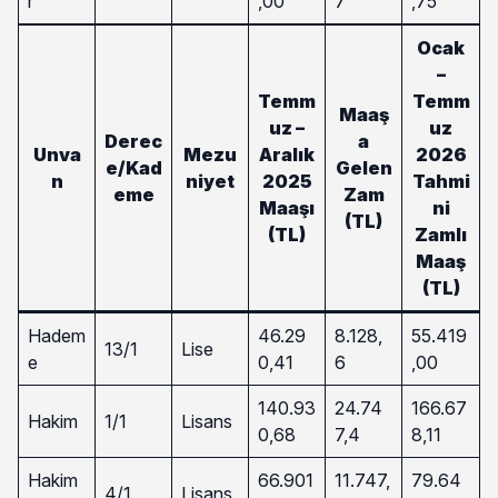
r
,00
7
,75
Ocak
–
Temm
Temm
Maaş
uz –
uz
Derec
a
Unva
Mezu
Aralık
2026
e/Kad
Gelen
n
niyet
2025
Tahmi
eme
Zam
Maaşı
ni
(TL)
(TL)
Zamlı
Maaş
(TL)
Hadem
46.29
8.128,
55.419
13/1
Lise
e
0,41
6
,00
140.93
24.74
166.67
Hakim
1/1
Lisans
0,68
7,4
8,11
Hakim
66.901
11.747,
79.64
4/1
Lisans