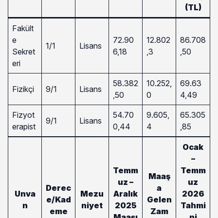
(TL)
Fakült
e
72.90
12.802
86.708
1/1
Lisans
Sekret
6,18
,3
,50
eri
58.382
10.252,
69.63
Fizikçi
9/1
Lisans
,50
0
4,49
Fizyot
54.70
9.605,
65.305
9/1
Lisans
erapist
0,44
4
,85
Ocak
–
Temm
Temm
Maaş
uz –
uz
Derec
a
Unva
Mezu
Aralık
2026
e/Kad
Gelen
n
niyet
2025
Tahmi
eme
Zam
Maaşı
ni