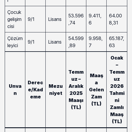
Çocuk
53.596
9.411,
64.00
gelişim
9/1
Lisans
,74
6
8,31
cisi
Çözüm
54.599
9.958,
65.187,
9/1
Lisans
leyici
,89
7
63
Ocak
–
Temm
Temm
Maaş
uz –
uz
Derec
a
Unva
Mezu
Aralık
2026
e/Kad
Gelen
n
niyet
2025
Tahmi
eme
Zam
Maaşı
ni
(TL)
(TL)
Zamlı
Maaş
(TL)