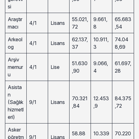
si
Araştır
55.021,
9.661,
65.683
4/1
Lisans
macı
72
8
,54
Arkeol
62.137,
10.911,
74.04
4/1
Lisans
og
37
3
8,69
Arşiv
51.630
9.066,
61.697,
memur
4/1
Lise
,90
4
28
u
Asista
n
70.321
12.453
84.375
(Sağlık
9/1
Lisans
,84
,9
,72
hizmetl
eri)
Asker
58.88
10.339
70.220
öğretm
9/1
Lisans