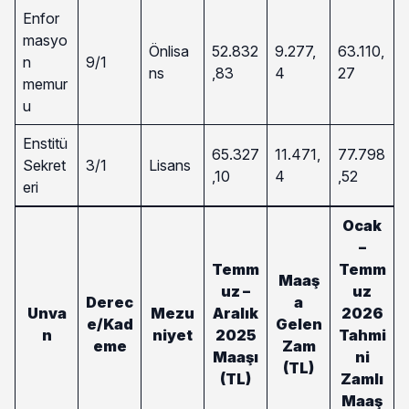
Enfor
masyo
Önlisa
52.832
9.277,
63.110,
n
9/1
ns
,83
4
27
memur
u
Enstitü
65.327
11.471,
77.798
Sekret
3/1
Lisans
,10
4
,52
eri
Ocak
–
Temm
Temm
Maaş
uz –
uz
Derec
a
Unva
Mezu
Aralık
2026
e/Kad
Gelen
n
niyet
2025
Tahmi
eme
Zam
Maaşı
ni
(TL)
(TL)
Zamlı
Maaş