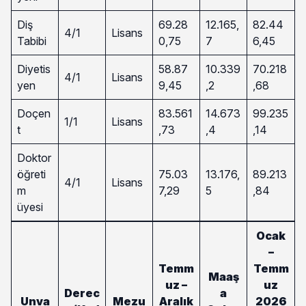
Diş
69.28
12.165,
82.44
4/1
Lisans
Tabibi
0,75
7
6,45
Diyetis
58.87
10.339
70.218
4/1
Lisans
yen
9,45
,2
,68
Doçen
83.561
14.673
99.235
1/1
Lisans
t
,73
,4
,14
Doktor
öğreti
75.03
13.176,
89.213
4/1
Lisans
m
7,29
5
,84
üyesi
Ocak
–
Temm
Temm
Maaş
uz –
uz
Derec
a
Unva
Mezu
Aralık
2026