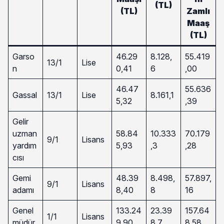
(TL)
(TL)
Zamlı
Maaş
(TL)
Garso
46.29
8.128,
55.419
13/1
Lise
n
0,41
6
,00
46.47
55.636
Gassal
13/1
Lise
8.161,1
5,32
,39
Gelir
uzman
58.84
10.333
70.179
9/1
Lisans
yardım
5,93
,3
,28
cısı
Gemi
48.39
8.498,
57.897,
9/1
Lisans
adamı
8,40
8
16
Genel
133.24
23.39
157.64
1/1
Lisans
müdür
9,90
8,7
8,58