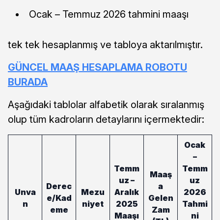
Ocak – Temmuz 2026 tahmini maaşı
tek tek hesaplanmış ve tabloya aktarılmıştır.
GÜNCEL MAAŞ HESAPLAMA ROBOTU
BURADA
Aşağıdaki tablolar alfabetik olarak sıralanmış
olup tüm kadroların detaylarını içermektedir:
Ocak
–
Temm
Temm
Maaş
uz –
uz
Derec
a
Unva
Mezu
Aralık
2026
e/Kad
Gelen
n
niyet
2025
Tahmi
eme
Zam
Maaşı
ni