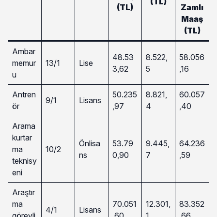
(TL)
(TL)
Zamlı
Maaş
(TL)
Ambar
48.53
8.522,
58.056
memur
13/1
Lise
3,62
5
,16
u
Antren
50.235
8.821,
60.057
9/1
Lisans
ör
,97
4
,40
Arama
kurtar
Önlisa
53.79
9.445,
64.236
ma
10/2
ns
0,90
7
,59
teknisy
eni
Araştır
ma
70.051
12.301,
83.352
4/1
Lisans
görevli
,60
1
,66