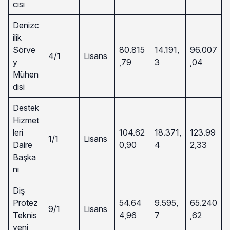
cısı
Denizc
ilik
Sörve
80.815
14.191,
96.007
4/1
Lisans
y
,79
3
,04
Mühen
disi
Destek
Hizmet
leri
104.62
18.371,
123.99
1/1
Lisans
Daire
0,90
4
2,33
Başka
nı
Diş
Protez
54.64
9.595,
65.240
9/1
Lisans
Teknis
4,96
7
,62
yeni