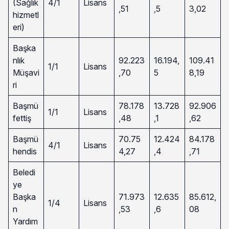
(Sağlık
4/1
Lisans
,51
,5
3,02
hizmetl
eri)
Başka
nlık
92.223
16.194,
109.41
1/1
Lisans
Müşavi
,70
5
8,19
ri
Başmü
78.178
13.728
92.906
1/1
Lisans
fettiş
,48
,1
,62
Başmü
70.75
12.424
84.178
4/1
Lisans
hendis
4,27
,4
,71
Beledi
ye
Başka
71.973
12.635
85.612,
1/4
Lisans
n
,53
,6
08
Yardım