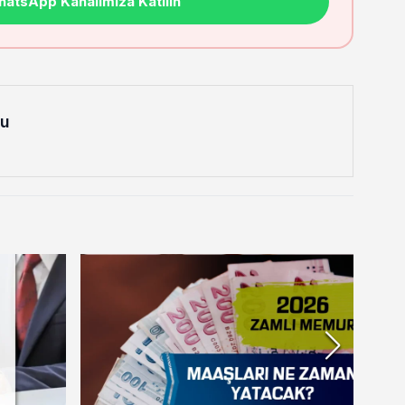
atsApp Kanalımıza Katılın
lu