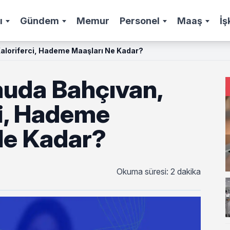
ı
Gündem
Memur
Personel
Maaş
İş
loriferci, Hademe Maaşları Ne Kadar?
uda Bahçıvan,
ci, Hademe
Ne Kadar?
Okuma süresi: 2 dakika