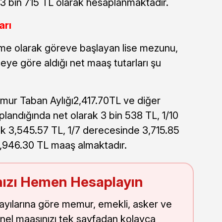
3 bin 715 TL olarak hesaplanmaktadır.
rı
e olarak göreve başlayan lise mezunu,
ye göre aldığı net maaş tutarları şu
emur Taban Aylığı2,417.70TL ve diğer
plandığında net olarak 3 bin 538 TL, 1/10
ak 3,545.57 TL, 1/7 derecesinde 3,715.85
3,946.30 TL maaş almaktadır.
ızı Hemen Hesaplayın
sayılarına göre memur, emekli, asker ve
nel maaşınızı tek sayfadan kolayca