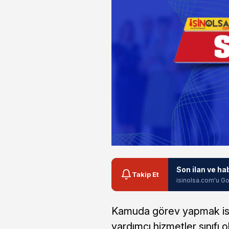
Son ilan ve ha
Takip Et
isinolsa.com'u Go
Kamuda görev yapmak iste
yardımcı hizmetler sınıfı o