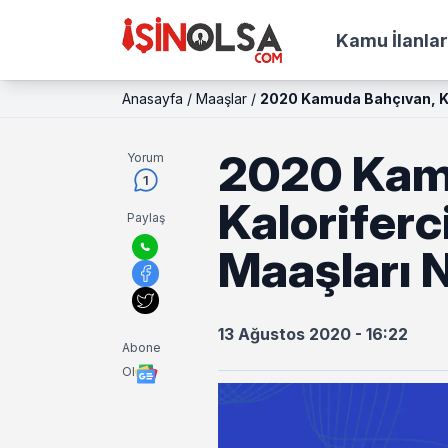
Kamu İlanlar
Anasayfa
/
Maaşlar
/
2020 Kamuda Bahçıvan, Ka
2020 Kam
Yorum
1
Kalorifer
Paylaş
Maaşları 
13 Ağustos 2020 - 16:22
Abone
Ol