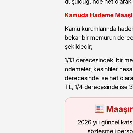
düşüldüğünde net olarak 
Kamuda Hademe Maaşla
Kamu kurumlarında hadem
bekar bir memurun derece
şekildedir;
1/13 derecesindeki bir m
ödemeler, kesintiler hesa
derecesinde ise net olar
TL, 1/4 derecesinde ise 
Maaşın
2026 yılı güncel kat
sözleşmeli perso