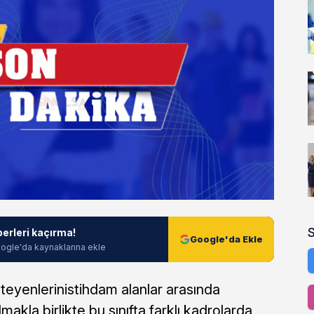
berleri kaçırma!
Google'da Ekle
ogle'da kaynaklarına ekle
yenlerinistihdam alanlar arasında
lmakla birlikte bu sınıfta farklı kadrolarda