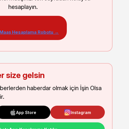
hesaplayın.
 Maaş Hesaplama Robotu →
r size gelsin
aberlerden haberdar olmak için İşin Olsa
r.
App Store
Instagram