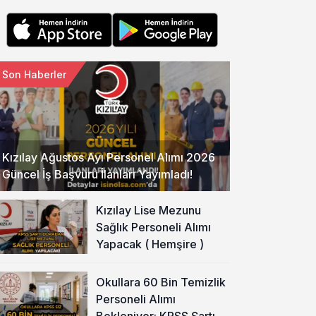
Son Haberler
Kızılay Ağustos Ayı Personel Alımı 2026
Güncel İş Başvuru İlanları Yayımladı!
Kızılay Lise Mezunu
Sağlık Personeli Alımı
Yapacak ( Hemşire )
Okullara 60 Bin Temizlik
Personeli Alımı
Bekleniyor: KPSS Şartı