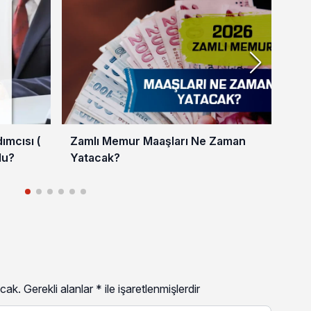
mcısı (
Zamlı Memur Maaşları Ne Zaman
En 
du?
Yatacak?
202
cak.
Gerekli alanlar
*
ile işaretlenmişlerdir