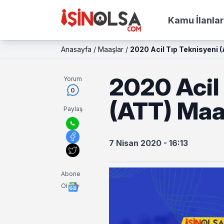
Kamu İlanlar
Anasayfa
/
Maaşlar
/
2020 Acil Tıp Teknisyeni 
2020 Acil 
Yorum
0
(ATT) Maa
Paylaş
7 Nisan 2020 - 16:13
Abone
Ol