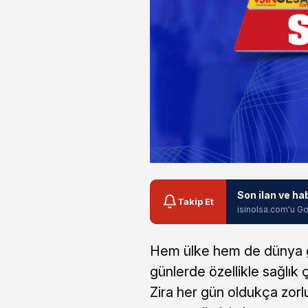
Son ilan ve ha
Takip Et
isinolsa.com'u Go
Hem ülke hem de dünya g
günlerde özellikle sağlık 
Zira her gün oldukça zorl