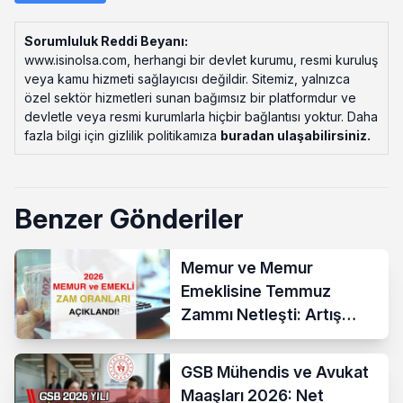
Sorumluluk Reddi Beyanı:
www.isinolsa.com, herhangi bir devlet kurumu, resmi kuruluş
veya kamu hizmeti sağlayıcısı değildir. Sitemiz, yalnızca
özel sektör hizmetleri sunan bağımsız bir platformdur ve
devletle veya resmi kurumlarla hiçbir bağlantısı yoktur. Daha
fazla bilgi için gizlilik politikamıza
buradan ulaşabilirsiniz
.
Benzer Gönderiler
Memur ve Memur
Emeklisine Temmuz
Zammı Netleşti: Artış
Yüzde 13,52 Oldu
GSB Mühendis ve Avukat
Maaşları 2026: Net