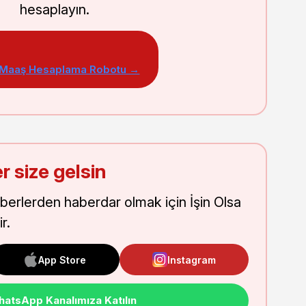
hesaplayın.
 Maaş Hesaplama Robotu →
r size gelsin
aberlerden haberdar olmak için İşin Olsa
r.
App Store
Instagram
atsApp Kanalımıza Katılın