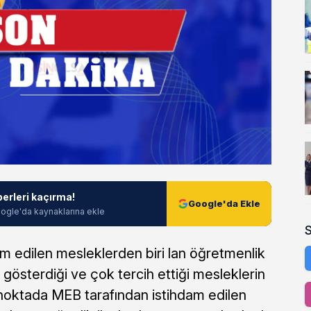
berleri kaçırma!
Google'da Ekle
ogle'da kaynaklarına ekle
m edilen mesleklerden biri lan öğretmenlik
i gösterdiği ve çok tercih ettiği mesleklerin
noktada MEB tarafından istihdam edilen