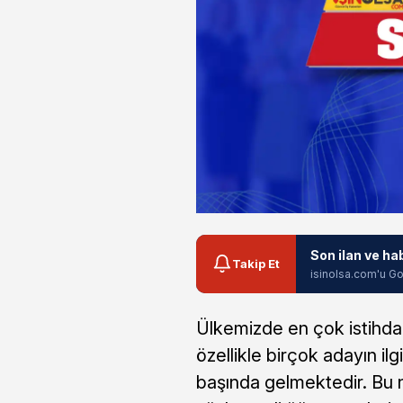
Son ilan ve ha
Takip Et
isinolsa.com'u Go
Ülkemizde en çok istihda
özellikle birçok adayın ilg
başında gelmektedir. Bu 