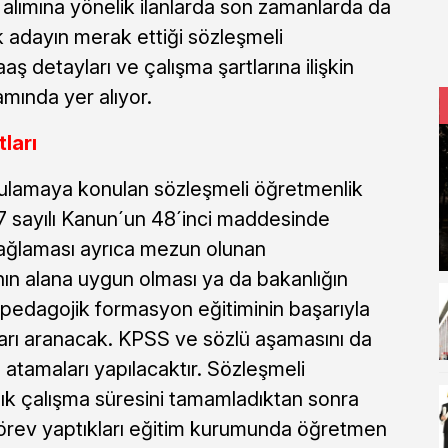
alımına yönelik ilanlarda son zamanlarda da
k adayın merak ettiği sözleşmeli
aş detayları ve çalışma şartlarına ilişkin
mında yer alıyor.
ları
ygulamaya konulan sözleşmeli öğretmenlik
 sayılı Kanun´un 48´inci maddesinde
 sağlaması ayrıca mezun olunan
n alana uygun olması ya da bakanlığın
pedagojik formasyon eğitiminin başarıyla
arı aranacak. KPSS ve sözlü aşamasını da
 atamaları yapılacaktır. Sözleşmeli
lık çalışma süresini tamamladıktan sonra
 görev yaptıkları eğitim kurumunda öğretmen