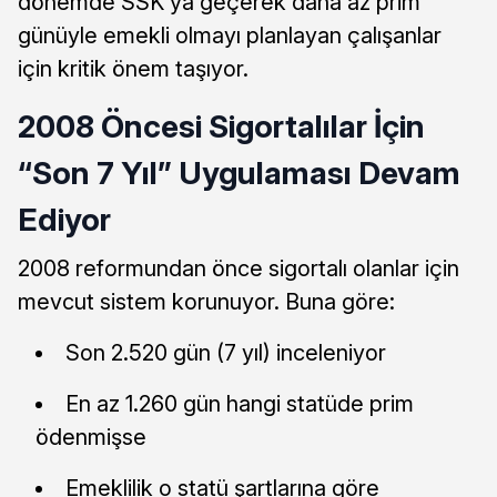
dönemde SSK’ya geçerek daha az prim
günüyle emekli olmayı planlayan çalışanlar
için kritik önem taşıyor.
2008 Öncesi Sigortalılar İçin
“Son 7 Yıl” Uygulaması Devam
Ediyor
2008 reformundan önce sigortalı olanlar için
mevcut sistem korunuyor. Buna göre:
Son 2.520 gün (7 yıl) inceleniyor
En az 1.260 gün hangi statüde prim
ödenmişse
Emeklilik o statü şartlarına göre