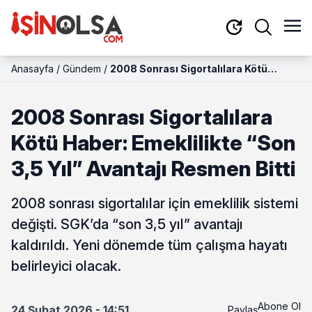
Anasayfa
/
Gündem
/
2008 Sonrası Sigortalılara Kötü
Haber: Emeklilikte “Son 3,5 Yıl”
Avantajı Resmen Bitti
2008 Sonrası Sigortalılara
Kötü Haber: Emeklilikte “Son
3,5 Yıl” Avantajı Resmen Bitti
2008 sonrası sigortalılar için emeklilik sistemi
değişti. SGK’da “son 3,5 yıl” avantajı
kaldırıldı. Yeni dönemde tüm çalışma hayatı
belirleyici olacak.
Abone Ol
24 Şubat 2026 - 14:51
Paylaş