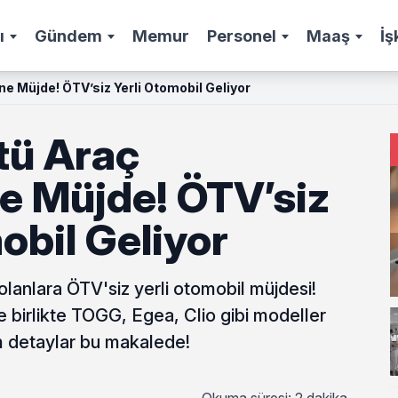
ı
Gündem
Memur
Personel
Maaş
İş
ne Müjde! ÖTV’siz Yerli Otomobil Geliyor
tü Araç
ne Müjde! ÖTV’siz
obil Geliyor
lanlara ÖTV'siz yerli otomobil müjdesi!
 birlikte TOGG, Egea, Clio gibi modeller
m detaylar bu makalede!