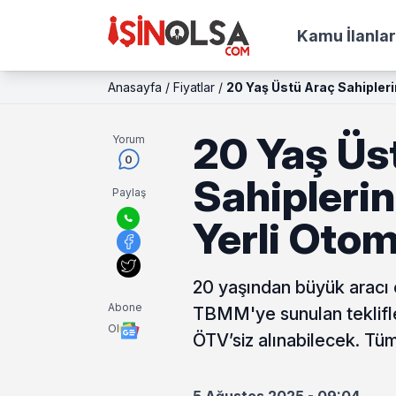
Kamu İlanlar
Anasayfa
/
Fiyatlar
/
20 Yaş Üstü Araç Sahipleri
20 Yaş Üs
Yorum
0
Sahipleri
Paylaş
Yerli Otom
20 yaşından büyük aracı o
Abone
TBMM'ye sunulan teklifle
Ol
ÖTV’siz alınabilecek. Tü