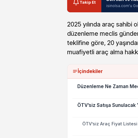
Takip Et
isinolsa.com'u Go
2025 yılında araç sahibi ol
düzenleme meclis gündemi
teklifine göre, 20 yaşınd
muafiyetli araç alma hakk
İçindekiler
Düzenleme Ne Zaman Mec
ÖTV’siz Satışa Sunulacak Y
ÖTV’siz Araç Fiyat Listesi