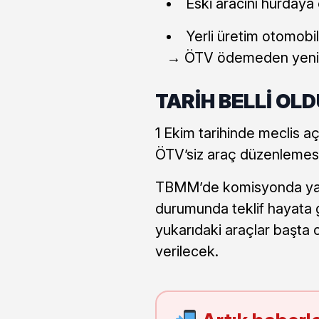
Eski aracını hurdaya 
Yerli üretim otomobil
→ ÖTV ödemeden yeni a
TARİH BELLİ OL
1 Ekim tarihinde meclis a
ÖTV’siz araç düzenlemes
TBMM’de komisyonda yap
durumunda teklif hayata 
yukarıdaki araçlar başta 
verilecek.