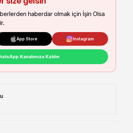
r size gelsin
aberlerden haberdar olmak için İşin Olsa
r.
App Store
Instagram
atsApp Kanalımıza Katılın
lu