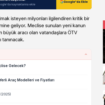
Google'da Ekle
ogle'da kaynaklarına ekle
mak isteyen milyonları ilgilendiren kritik bir
ne geliyor. Meclise sunulan yeni kanun
an büyük aracı olan vatandaşlara ÖTV
ı tanınacak.
lise Gelecek?
erli Araç Modelleri ve Fiyatları
 (2025)