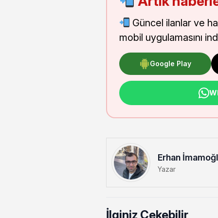
Artık haberle
Güncel ilanlar ve h
mobil uygulamasını indi
Google Play
Wh
Erhan İmamoğ
Yazar
İlginiz Çekebilir