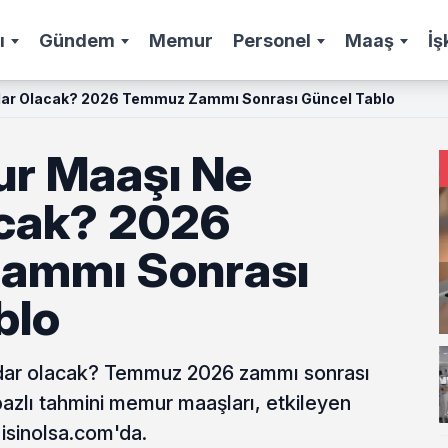
ı
Gündem
Memur
Personel
Maaş
İş
dar Olacak? 2026 Temmuz Zammı Sonrası Güncel Tablo
r Maaşı Ne
cak? 2026
ammı Sonrası
blo
dar olacak? Temmuz 2026 zammı sonrası
azlı tahmini memur maaşları, etkileyen
 isinolsa.com'da.