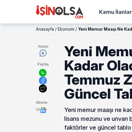
Kamu İlanlar
Anasayfa
/
Ekonomi
/
Yeni Memur Maaşı Ne Ka
Yeni Memu
Yorum
0
Kadar Ola
Paylaş
Temmuz Z
Güncel Ta
Abone
Yeni memur maaşı ne ka
Ol
lisans mezunu ve unvan b
faktörler ve güncel tablo