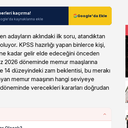
berleri kaçırma!
Google'da Ekle
ogle'da kaynaklarına ekle
 adayların aklındaki ilk soru, atandıktan
uyor. KPSS hazırlığı yapan binlerce kişi,
 ne kadar gelir elde edeceğini önceden
uz 2026 döneminde memur maaşlarına
e 14 düzeyindeki zam beklentisi, bu merakı
şlayan memur maaşının hangi seviyeye
h döneminde verecekleri kararları doğrudan