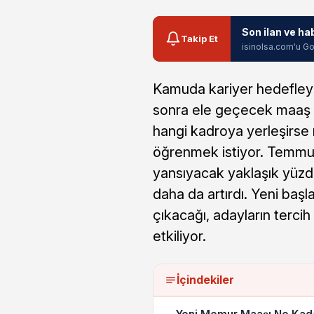
Son ilan ve ha
Takip Et
isinolsa.com'u Go
Kamuda kariyer hedefleyen
sonra ele geçecek maaş ol
hangi kadroya yerleşirse
öğrenmek istiyor. Temm
yansıyacak yaklaşık yüzd
daha da artırdı. Yeni ba
çıkacağı, adayların terci
etkiliyor.
İçindekiler