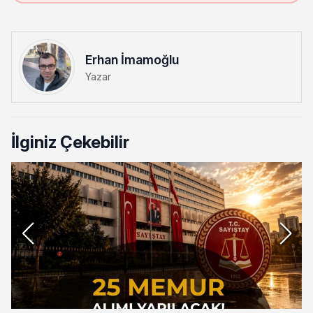
Erhan İmamoğlu
Yazar
İlginiz Çekebilir