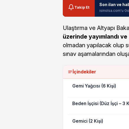
Son ilan ve ha
Takip Et
isinolsa.com'u Go
Ulaştırma ve Altyapı Bakanl
üzerinde yayımlandı ve 
olmadan yapılacak olup sü
sınav aşamalarından oluş
İçindekiler
Gemi Yağcısı (6 Kişi)
Beden İşçisi (Düz İşçi – 3 K
Gemici (2 Kişi)