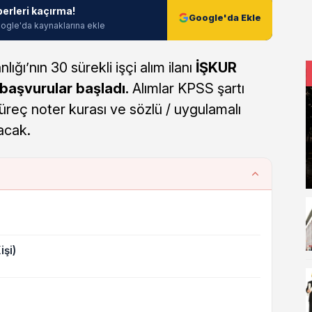
berleri kaçırma!
Google'da Ekle
ogle'da kaynaklarına ekle
ığı’nın 30 sürekli işçi alım ilanı
İŞKUR
başvurular başladı.
Alımlar KPSS şartı
reç noter kurası ve sözlü / uygulamalı
acak.
işi)