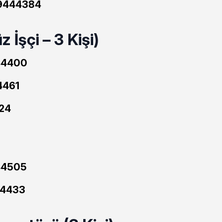
9444384
 İşçi – 3 Kişi)
44400
461
24
4505
4433