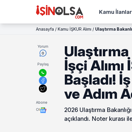
Kamu İlanlar
Anasayfa
/
Kamu İŞKUR Alımı
/
Ulaştırma Bakanlı
Ulaştırma
Yorum
0
İşçi Alım
Paylaş
Başladı! İş
ve Adım A
Abone
2026 Ulaştırma Bakanlığı 
Ol
açıklandı. Noter kurası il