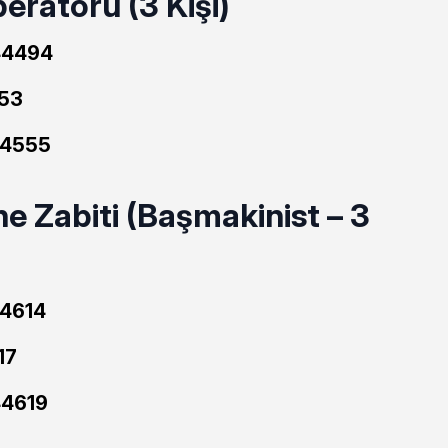
eratörü (3 Kişi)
4494
53
4555
e Zabiti (Başmakinist – 3
4614
17
4619