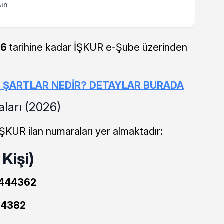
sin
26
tarihine kadar İŞKUR e-Şube üzerinden
İ ŞARTLAR NEDİR? DETAYLAR BURADA
aları (2026)
İŞKUR ilan numaraları yer almaktadır:
Kişi)
444362
4382