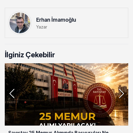
Erhan İmamoğlu
Yazar
İlginiz Çekebilir
Sayıştay 25 Memur Alımında Başvuruları Ne