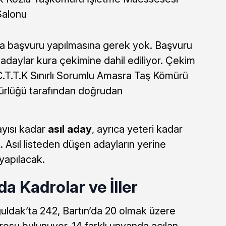
Salonu
ıca başvuru yapılmasına gerek yok. Başvuru
daylar kura çekimine dahil ediliyor. Çekim
C.T.T.K Sınırlı Sorumlu Amasra Taş Kömürü
rlüğü tarafından doğrudan
ayısı kadar
asıl aday
, ayrıca yeteri kadar
 Asıl listeden düşen adayların yerine
yapılacak.
da Kadrolar ve İller
ldak’ta 242, Bartın’da 20 olmak üzere
rosu bulunuyor. 14 farklı unvanda açılan