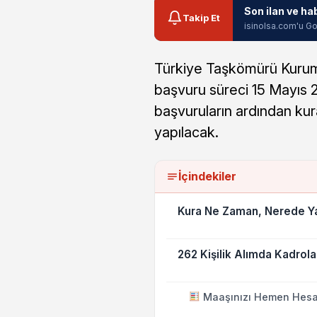
Son ilan ve ha
Takip Et
isinolsa.com'u Go
Türkiye Taşkömürü Kurumu’
başvuru süreci 15 Mayıs 
başvuruların ardından ku
yapılacak.
İçindekiler
Kura Ne Zaman, Nerede Y
262 Kişilik Alımda Kadrolar
Maaşınızı Hemen Hesa