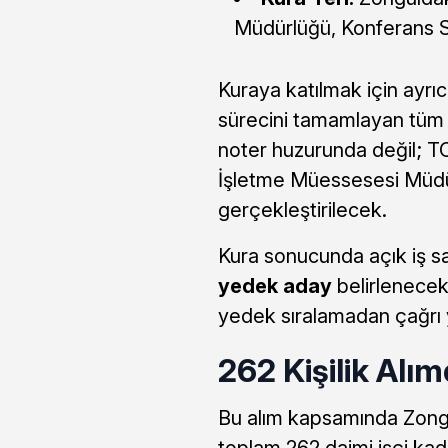
Müdürlüğü, Konferans 
Kuraya katılmak için ayr
sürecini tamamlayan tüm a
noter huzurunda değil; T
İşletme Müessesesi Müdü
gerçekleştirilecek.
Kura sonucunda açık iş s
yedek aday
belirlenecek.
yedek sıralamadan çağrı 
262 Kişilik Alım
Bu alım kapsamında Zongu
toplam 262 daimi işçi kad