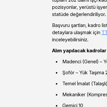
pozisyonlar, yerüstü işyer
statüde değerlendiriliyor.
Başvuru şartları, kadro li
detaylara ulaşmak için
TT
inceleyebilirsiniz.
Alım yapılacak kadrolar 
Madenci (Genel) – Yer
Şoför – Yük Taşıma 
Temel İmalat (Talaşl
Mekaniker (Kompres
Gemici 10