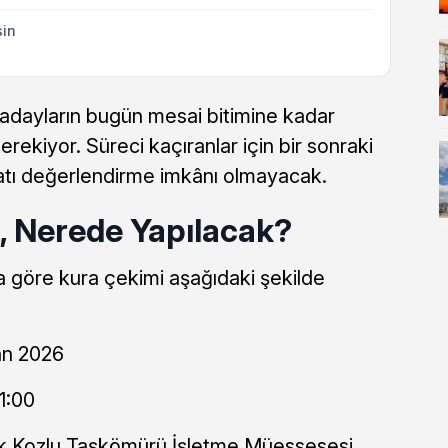
sin
dayların bugün mesai bitimine kadar
rekiyor. Süreci kaçıranlar için bir sonraki
satı değerlendirme imkânı olmayacak.
 Nerede Yapılacak?
 göre kura çekimi aşağıdaki şekilde
an 2026
1:00
 Kozlu Taşkömürü İşletme Müessesesi