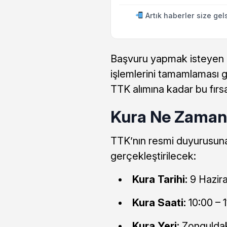
Artık haberler size gel
Başvuru yapmak isteyen a
işlemlerini tamamlaması ge
TTK alımına kadar bu fır
Kura Ne Zaman,
TTK’nın resmi duyurusuna
gerçekleştirilecek:
Kura Tarihi:
9 Hazir
Kura Saati:
10:00 – 1
Kura Yeri:
Zonguldak