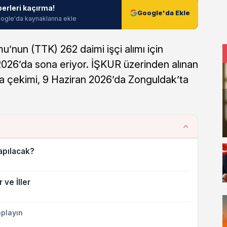
berleri kaçırma!
Google'da Ekle
ogle'da kaynaklarına ekle
nun (TTK) 262 daimi işçi alımı için
2026’da sona eriyor. İŞKUR üzerinden alınan
ra çekimi, 9 Haziran 2026’da Zonguldak’ta
apılacak?
 ve İller
playın