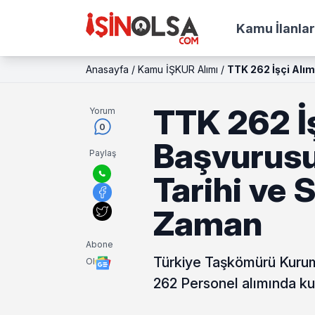
Kamu İlanlar
Anasayfa
/
Kamu İŞKUR Alımı
/
TTK 262 İşçi Alım
TTK 262 İş
Yorum
0
Başvurusu 
Paylaş
Tarihi ve 
Zaman
Abone
Türkiye Taşkömürü Kurumu
Ol
262 Personel alımında kur