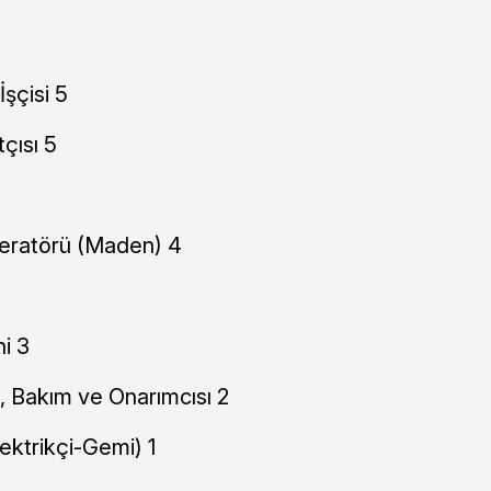
şçisi 5
çısı 5
eratörü (Maden) 4
i 3
, Bakım ve Onarımcısı 2
lektrikçi-Gemi) 1