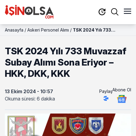
Anasayfa
/
Askeri Personel Alımı
/
TSK 2024 Yılı 733
Muvazzaf Subay Alımı
Sona Eriyor – HKK, DKK,
TSK 2024 Yılı 733 Muvazzaf
KKK
Subay Alımı Sona Eriyor –
HKK, DKK, KKK
Abone Ol
13 Ekim 2024 - 10:57
Paylaş
Okuma süresi: 6 dakika