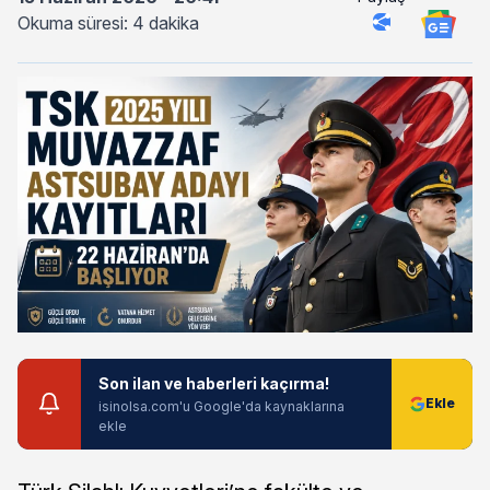
Okuma süresi: 4 dakika
Son ilan ve haberleri kaçırma!
isinolsa.com'u Google'da kaynaklarına
ekle