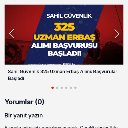
Sahil Güvenlik 325 Uzman Erbaş Alımı: Başvurular
Başladı
Yorumlar (0)
Bir yanıt yazın
E-posta adresiniz yayınlanmayacak.
Gerekli alanlar
*
ile