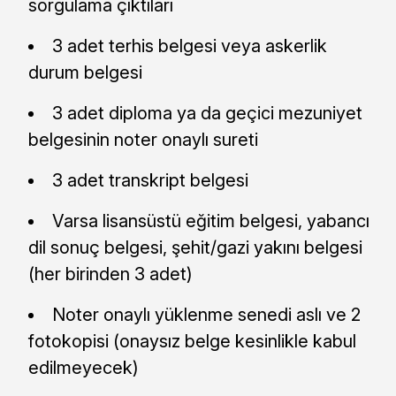
sorgulama çıktıları
3 adet terhis belgesi veya askerlik
durum belgesi
3 adet diploma ya da geçici mezuniyet
belgesinin noter onaylı sureti
3 adet transkript belgesi
Varsa lisansüstü eğitim belgesi, yabancı
dil sonuç belgesi, şehit/gazi yakını belgesi
(her birinden 3 adet)
Noter onaylı yüklenme senedi aslı ve 2
fotokopisi (onaysız belge kesinlikle kabul
edilmeyecek)