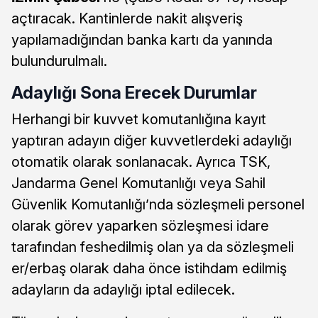
açtıracak. Kantinlerde nakit alışveriş
yapılamadığından banka kartı da yanında
bulundurulmalı.
Adaylığı Sona Erecek Durumlar
Herhangi bir kuvvet komutanlığına kayıt
yaptıran adayın diğer kuvvetlerdeki adaylığı
otomatik olarak sonlanacak. Ayrıca TSK,
Jandarma Genel Komutanlığı veya Sahil
Güvenlik Komutanlığı’nda sözleşmeli personel
olarak görev yaparken sözleşmesi idare
tarafından feshedilmiş olan ya da sözleşmeli
er/erbaş olarak daha önce istihdam edilmiş
adayların da adaylığı iptal edilecek.