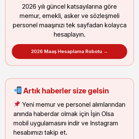
2026 yılı güncel katsayılarına göre
memur, emekli, asker ve sözleşmeli
personel maaşınızı tek sayfadan kolayca
hesaplayın.
2026 Maaş Hesaplama Robotu →
Artık haberler size gelsin
Yeni memur ve personel alımlarından
anında haberdar olmak için İşin Olsa
mobil uygulamasını indir ve Instagram
hesabımızı takip et.