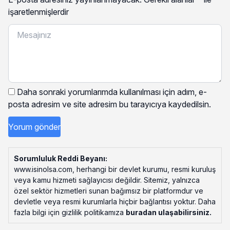
işaretlenmişlerdir
Daha sonraki yorumlarımda kullanılması için adım, e-
posta adresim ve site adresim bu tarayıcıya kaydedilsin.
Sorumluluk Reddi Beyanı:
www.isinolsa.com, herhangi bir devlet kurumu, resmi kuruluş
veya kamu hizmeti sağlayıcısı değildir. Sitemiz, yalnızca
özel sektör hizmetleri sunan bağımsız bir platformdur ve
devletle veya resmi kurumlarla hiçbir bağlantısı yoktur. Daha
fazla bilgi için gizlilik politikamıza
buradan ulaşabilirsiniz
.