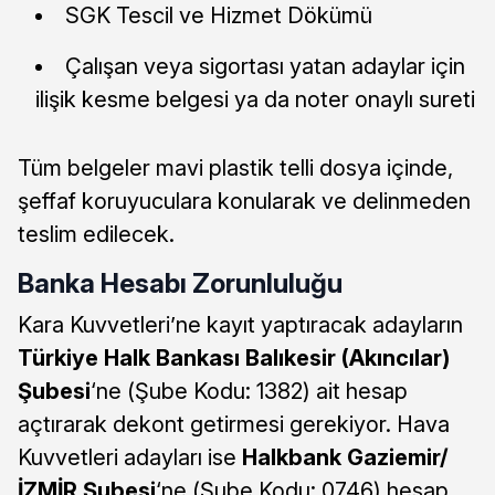
SGK Tescil ve Hizmet Dökümü
Çalışan veya sigortası yatan adaylar için
ilişik kesme belgesi ya da noter onaylı sureti
Tüm belgeler mavi plastik telli dosya içinde,
şeffaf koruyuculara konularak ve delinmeden
teslim edilecek.
Banka Hesabı Zorunluluğu
Kara Kuvvetleri’ne kayıt yaptıracak adayların
Türkiye Halk Bankası Balıkesir (Akıncılar)
Şubesi
‘ne (Şube Kodu: 1382) ait hesap
açtırarak dekont getirmesi gerekiyor. Hava
Kuvvetleri adayları ise
Halkbank Gaziemir/
İZMİR Şubesi
‘ne (Şube Kodu: 0746) hesap