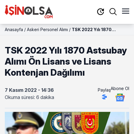
Anasayfa
/
Askeri Personel Alımı
/
TSK 2022 Yılı 1870
Astsubay Alımı Ön Lisans
ve Lisans Kontenjan
TSK 2022 Yılı 1870 Astsubay
Dağılımı
Alımı Ön Lisans ve Lisans
Kontenjan Dağılımı
Abone Ol
7 Kasım 2022 - 14:36
Paylaş
Okuma süresi: 6 dakika