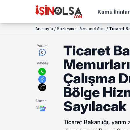
Kamu İlanlar
Anasayfa
/
Sözleşmeli Personel Alımı
/
Ticaret B
Ticaret Ba
Yorum
0
Memurları
Paylaş
Çalışma D
Bölge Hizm
Sayılacak
Abone
Ol
Ticaret Bakanlığı, yarım 