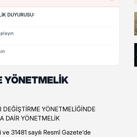
İK DUYURUSU:
playın
sin
E YÖNETMELİK
ER DEĞİŞTİRME YÖNETMELİĞİNDE
NA DAİR YÖNETMELİK
li ve 31481 sayılı Resmî Gazete’de