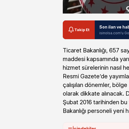
Son ilan ve ha
Takip Et
isinolsa.com'u Go
Ticaret Bakanlığı, 657 sa
maddesi kapsamında yarım
hizmet sürelerinin nasıl h
Resmi Gazete’de yayımlana
çalışılan dönemler, bölge
olarak dikkate alınacak. 
Şubat 2016 tarihinden bu 
Bakanlığı personeli yeni
İçindekiler