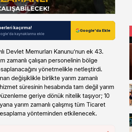
berleri kaçırma!
Google'da Ekle
ogle'da kaynaklarına ekle
yılı Devlet Memurları Kanunu’nun ek 43.
 zamanlı çalışan personelinin bölge
esaplanacağını yönetmelikle netleştirdi.
n değişiklikle birlikte yarım zamanlı
 hizmet süresinin hesabında tam değil yarım
Düzenleme geriye dönük nitelik taşıyor; 10
yana yarım zamanlı çalışmış tüm Ticaret
 hesaplama yönteminden etkilenecek.