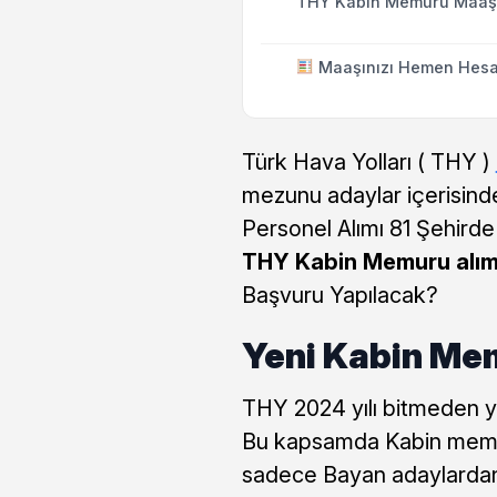
THY Kabin Memuru Maaşl
Maaşınızı Hemen Hesa
Türk Hava Yolları ( THY )
mezunu adaylar içerisin
Personel Alımı 81 Şehird
THY Kabin Memuru alım
Başvuru Yapılacak?
Yeni Kabin Mem
THY 2024 yılı bitmeden ye
Bu kapsamda Kabin memuru
sadece Bayan adaylardan