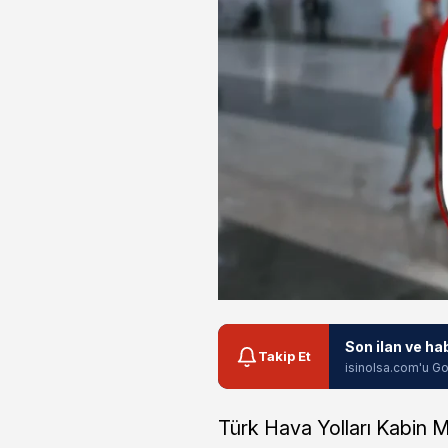
Son ilan ve ha
Takip Et
isinolsa.com'u Go
Türk Hava Yolları Kabin 