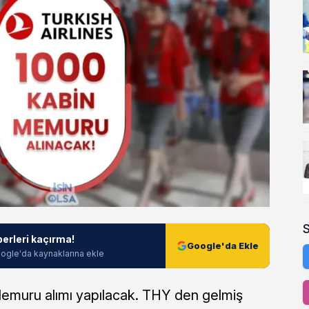
berleri kaçırma!
Google'da Ekle
ogle'da kaynaklarına ekle
Memuru alımı yapılacak. THY den gelmiş