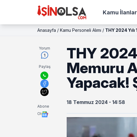
Kamu İlanlar
Anasayfa
/
Kamu Personeli Alımı
/
THY 2024 Yılı
THY 2024 
Yorum
1
Memuru A
Paylaş
Yapacak! 
18 Temmuz 2024 - 14:58
Abone
Ol