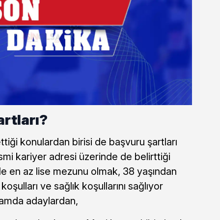
rtları?
iği konulardan birisi de başvuru şartları
smi kariyer adresi üzerinde de belirttiği
le en az lise mezunu olmak, 38 yaşından
oşulları ve sağlık koşullarını sağlıyor
samda adaylardan,