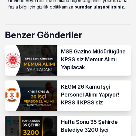
devletle veya resmi kurumlarla hiçbir bağlantısı yoktur. Daha
fazla bilgi için gizlilik politikamıza
buradan ulaşabilirsiniz
.
Benzer Gönderiler
MSB Gazino Müdürlüğüne
KPSS siz Memur Alımı
Yapılacak
KEGM 26 Kamu İşçi
Personel Alımı Yapıyor!
KPSS li KPSS siz
Hafta Sonu 35 Şehirde
Belediye 3200 İşçi