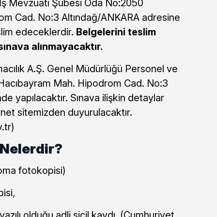
ve İş Mevzuatı Şubesi Oda No:2050
om Cad. No:3 Altındağ/ANKARA adresine
lim edeceklerdir.
Belgelerini teslim
sınava alınmayacaktır.
cılık A.Ş. Genel Müdürlüğü Personel ve
ğı Hacıbayram Mah. Hipodrom Cad. No:3
 yapılacaktır. Sınava ilişkin detaylar
rnet sitemizden duyurulacaktır.
.tr)
 Nelerdir?
oma fotokopisi)
isi,
azılı olduğu adli sicil kaydı, (Cumhuriyet