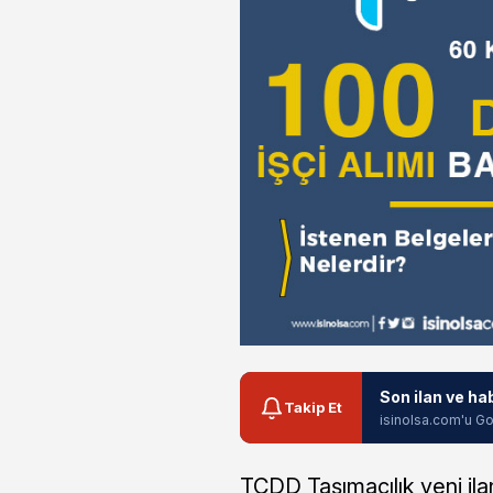
Son ilan ve ha
Takip Et
isinolsa.com'u Go
TCDD Taşımacılık yeni il