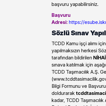
başvuru yapabilirsiniz.
Başvuru
Adresi:
https://esube.isk
Sözlü Sınav Yapı
TCDD Kamu işçi alımı için
yapılmaksızın herkesi Söz
tarafından bildirilen
NİHA
sınava katılmak için aşağıd
TCDD Taşımacılık A.Ş. G
(www.tcddtasimacilik.gov.t
Bilgi Formunu ve Başvuru
doldurarak
tcddtasimacil
kadar, TCDD Taşımacılık 