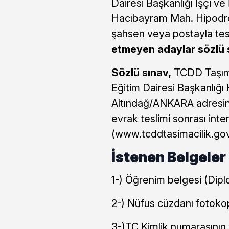
Dairesi Başkanlığı İşçi 
Hacıbayram Mah. Hipodr
şahsen veya postayla tes
etmeyen adaylar sözlü 
Sözlü sınav,
TCDD Taşıma
Eğitim Dairesi Başkanlı
Altındağ/ANKARA adresinde
evrak teslimi sonrası inte
(www.tcddtasimacilik.gov
İstenen Belgeler
1-) Öğrenim belgesi (Dipl
2-) Nüfus cüzdanı fotokop
3-)TC Kimlik numarasının y