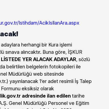
ur.gov.tr/Istihdam/AcikIsIlanAra.aspx
lacak!
 adaylara herhangi bir Kura işlemi
lü sınava alıncaktır. Buna göre, İŞKUR
İ LİSTEDE YER ALACAK ADAYLAR
, sözlü
a belirtilen belgelerin fotokopileri ile
enel Müdürlüğü web sitesinde
r.) yayınlanacak 1’er adet resimli İş Talep
 Formunu eksiksiz olarak
ik.gov.tr adresinde ilan edilen
tarihe
A.Ş. Genel Müdürlüğü Personel ve Eğitim