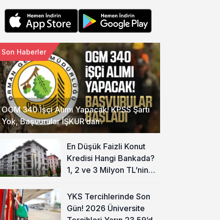
Son Haberler
OGM 340 İşçi Alımı Yapacak! KPSS Şartı
Yok, Başvurular İŞKUR’dan
En Düşük Faizli Konut
Kredisi Hangi Bankada?
1, 2 ve 3 Milyon TL’nin
Aylık Taksiti Hesaplandı
YKS Tercihlerinde Son
Gün! 2026 Üniversite
Tercihleri Yarın 23.59’da