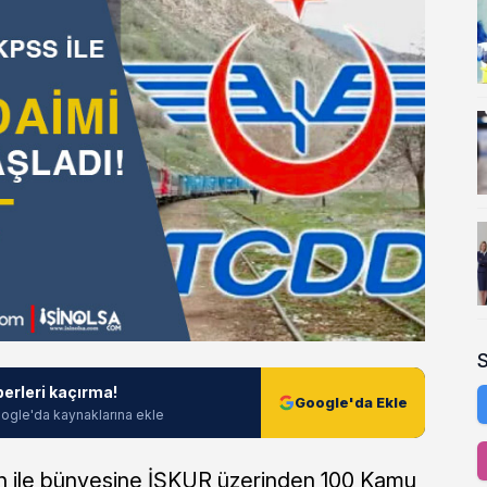
berleri kaçırma!
Google'da Ekle
ogle'da kaynaklarına ekle
an ile bünyesine İŞKUR üzerinden 100 Kamu