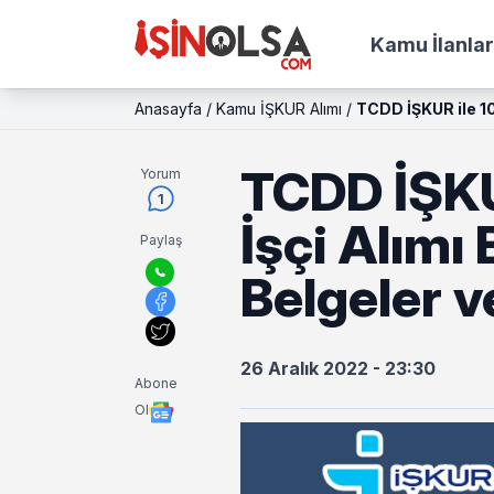
Kamu İlanlar
Anasayfa
/
Kamu İŞKUR Alımı
/
TCDD İŞKUR ile 10
TCDD İŞKU
Yorum
1
İşçi Alımı
Paylaş
Belgeler v
26 Aralık 2022 - 23:30
Abone
Ol