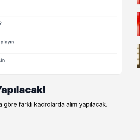
?
playın
sin
Yapılacak!
a göre farklı kadrolarda alım yapılacak.