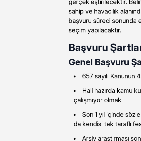
gerçekleştirilecektir. Beli
sahip ve havacılık alanın
başvuru süreci sonunda e
seçim yapılacaktır.
Başvuru Şartla
Genel Başvuru Şar
657 sayılı Kanunun 4
Hali hazırda kamu ku
çalışmıyor olmak
Son 1 yıl içinde söz
da kendisi tek taraflı 
Arşiv araştırması so