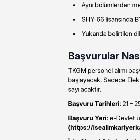
Aynı bölümlerden mez
SHY-66 lisansında B1.
Yukarıda belirtilen dil
Başvurular Nası
TKGM personel alımı başv
başlayacak. Sadece Elekt
sayılacaktır.
Başvuru Tarihleri:
21 – 
Başvuru Yeri:
e-Devlet 
(https://isealimkariyerk