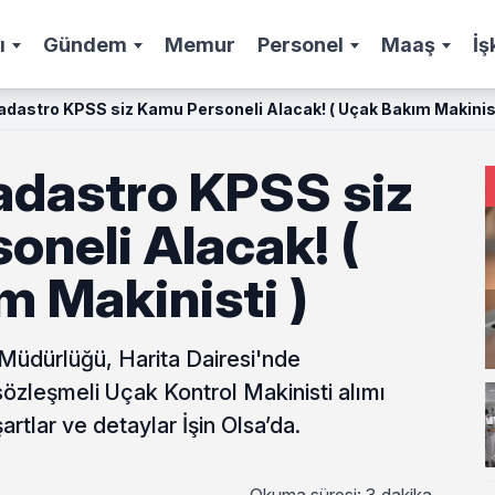
ı
Gündem
Memur
Personel
Maaş
İş
adastro KPSS siz Kamu Personeli Alacak! ( Uçak Bakım Makinist
adastro KPSS siz
oneli Alacak! (
m Makinisti )
Müdürlüğü, Harita Dairesi'nde
özleşmeli Uçak Kontrol Makinisti alımı
artlar ve detaylar İşin Olsa’da.