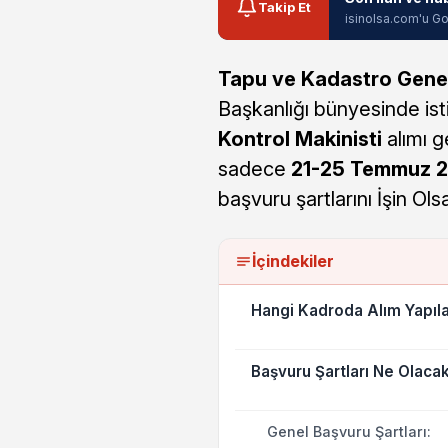
Takip Et
isinolsa.com'u Go
Tapu ve Kadastro Gene
Başkanlığı bünyesinde is
Kontrol Makinisti
alımı g
sadece
21-25 Temmuz 
başvuru şartlarını İşin Ols
İçindekiler
Hangi Kadroda Alım Yapıl
Başvuru Şartları Ne Olaca
Genel Başvuru Şartları: