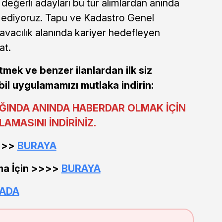
 değerli adayları bu tür alımlardan anında
ediyoruz. Tapu ve Kadastro Genel
avacılık alanında kariyer hedefleyen
at.
etmek ve benzer ilanlardan ilk siz
il uygulamamızı mutlaka indirin:
IĞINDA ANINDA HABERDAR OLMAK İÇİN
AMASINI İNDİRİNİZ.
>>>>
BURAYA
ma İçin >>>>
BURAYA
RADA