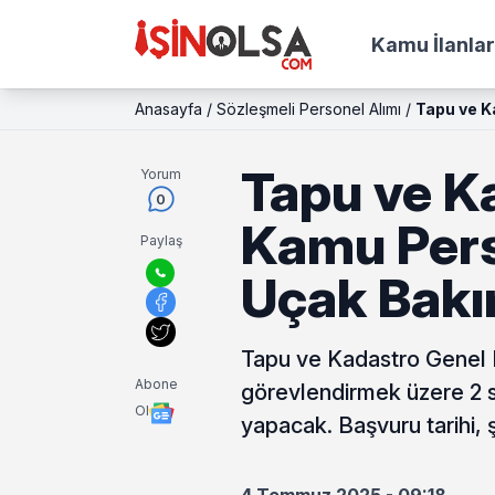
Kamu İlanlar
Anasayfa
/
Sözleşmeli Personel Alımı
/
Tapu ve K
Tapu ve K
Yorum
0
Kamu Pers
Paylaş
Uçak Bakı
Tapu ve Kadastro Genel 
Abone
görevlendirmek üzere 2 s
Ol
yapacak. Başvuru tarihi, ş