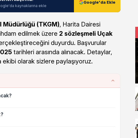
Google'da Ekle
ogle'da kaynaklarına ekle
l Müdürlüğü (TKGM)
, Harita Dairesi
tihdam edilmek üzere
2 sözleşmeli Uçak
erçekleştireceğini duyurdu. Başvurular
2025
tarihleri arasında alınacak. Detaylar,
a ekibi olarak sizlere paylaşıyoruz.
acak?
k?