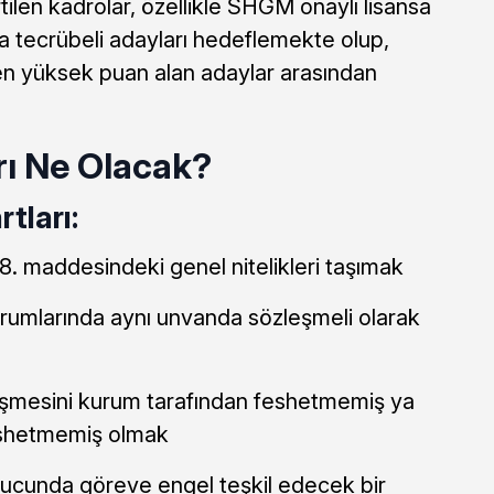
rtilen kadrolar, özellikle SHGM onaylı lisansa
da tecrübeli adayları hedeflemekte olup,
n yüksek puan alan adaylar arasından
rı Ne Olacak?
tları:
8. maddesindeki genel nitelikleri taşımak
rumlarında aynı unvanda sözleşmeli olarak
leşmesini kurum tarafından feshetmemiş ya
feshetmemiş olmak
nucunda göreve engel teşkil edecek bir