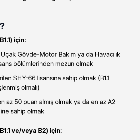
r?
1.1) için:
Uçak Gövde-Motor Bakım ya da Havacılık
 lisans bölümlerinden mezun olmak
len SHY-66 lisansına sahip olmak (B1.1
şlenmiş olmalı)
 en az 50 puan almış olmak ya da en az A2
iğine sahip olmak
B1.1 ve/veya B2) için: