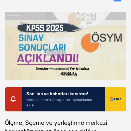
Son ilan ve haberleri kaçırma!
isinolsa.com'u Google'da kaynaklarına
ekle
Ölçme, Sçeme ve yerleştirme merkezi