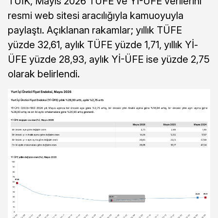
TÜİK, Mayıs 2026 TÜFE ve Yİ-ÜFE verilerini
resmi web sitesi aracılığıyla kamuoyuyla
paylaştı. Açıklanan rakamlar; yıllık TÜFE
yüzde 32,61, aylık TÜFE yüzde 1,71, yıllık Yİ-
ÜFE yüzde 28,93, aylık Yİ-ÜFE ise yüzde 2,75
olarak belirlendi.