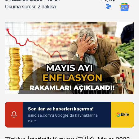
Okuma süresi: 2 dakika
Son ilan ve haberleri kaçırma!
isinolsa.com'u Google'da kaynaklarına
ekle