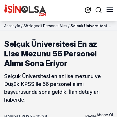
Anasayfa
/
Sözleşmeli Personel Alımı
/
Selçuk Üniversitesi En
az Lise Mezunu 56
Personel Alımı Sona
Selçuk Üniversitesi En az
Eriyor
Lise Mezunu 56 Personel
Alımı Sona Eriyor
Selçuk Üniversitesi en az lise mezunu ve
Düşük KPSS ile 56 personel alımı
başvurusunda sona geldik. İlan detayları
haberde.
Abone Ol
8 Şubat 2025 - 10:38
Paylaş