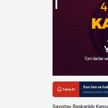
Son ilan ve ha
Takip Et
isinolsa.com'u Go
Sayıştay Başkanlığı Kamu 