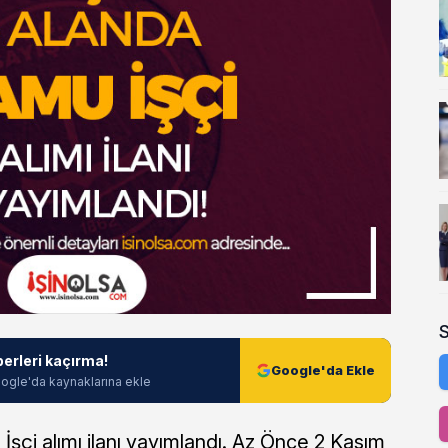
berleri kaçırma!
Google'da Ekle
ogle'da kaynaklarına ekle
İşçi alımı ilanı yayımlandı. Az Önce 2 Kasım