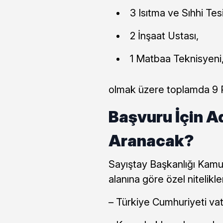
3 Isıtma ve Sıhhi Tesi
2 İnşaat Ustası,
1 Matbaa Teknisyeni
olmak üzere toplamda 9 P
Başvuru İçin A
Aranacak?
Sayıştay Başkanlığı Kamu İ
alanına göre özel nitelikl
– Türkiye Cumhuriyeti va