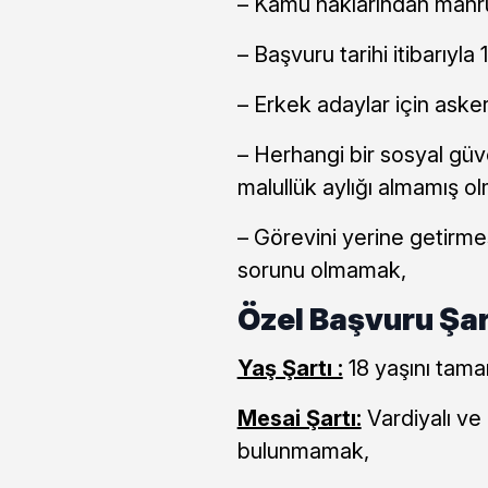
– Kamu haklarından mah
– Başvuru tarihi itibarıyl
– Erkek adaylar için askerl
– Herhangi bir sosyal güv
malullük aylığı almamış o
– Görevini yerine getirme
sorunu olmamak,
Özel Başvuru Şar
Yaş Şartı :
18 yaşını tam
Mesai Şartı:
Vardiyalı v
bulunmamak,