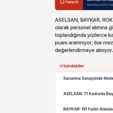
Takip Et
isinolsa.com'u Go
ASELSAN, BAYKAR, ROKET
olarak personel alımına gi
toplandığında yüzlerce k
puanı aranmıyor; lise mezu
değerlendirmeye alınıyor.
İçindekiler
Savunma Sanayiinde Nede
ASELSAN: 71 Kadroda Başv
BAYKAR: 181 Farklı Aland