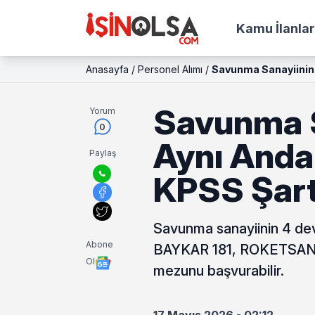
Kamu İlanlar
Anasayfa
/
Personel Alımı
/
Savunma Sanayiinin 
Savunma S
Yorum
0
Aynı Anda 
Paylaş
KPSS Şart
Savunma sanayiinin 4 dev
Abone
BAYKAR 181, ROKETSAN 27
Ol
mezunu başvurabilir.