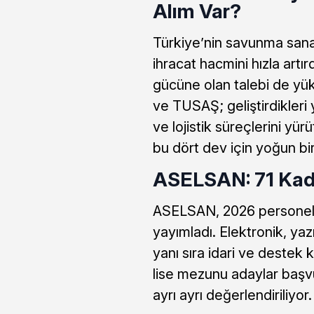
Alım Var?
Türkiye’nin savunma sanay
ihracat hacmini hızla artır
gücüne olan talebi de 
ve TUSAŞ; geliştirdikleri y
ve lojistik süreçlerini yü
bu dört dev için yoğun bi
ASELSAN: 71 Kad
ASELSAN, 2026 personel a
yayımladı. Elektronik, ya
yanı sıra idari ve destek 
lise mezunu adaylar başvu
ayrı ayrı değerlendiriliyo