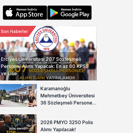
Son Haberler
Erciyes Üniversitesi 207 Sözleşmeli
Personel Alımı Yapacak: En az 60 KPSS
ve Lise
Karamanoğlu
Mehmetbey Üniversitesi
36 Sözleşmeli Personel
Alımı Yapacak
2026 PMYO 3250 Polis
Alımı Yapılacak!