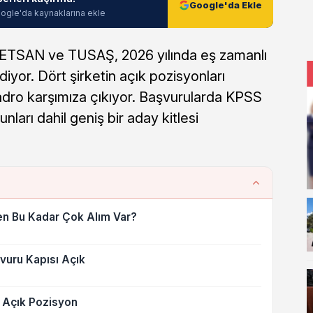
Google'da Ekle
ogle'da kaynaklarına ekle
SAN ve TUSAŞ, 2026 yılında eş zamanlı
diyor. Dört şirketin açık pozisyonları
adro karşımıza çıkıyor. Başvurularda KPSS
nları dahil geniş bir aday kitlesi
n Bu Kadar Çok Alım Var?
uru Kapısı Açık
a Açık Pozisyon