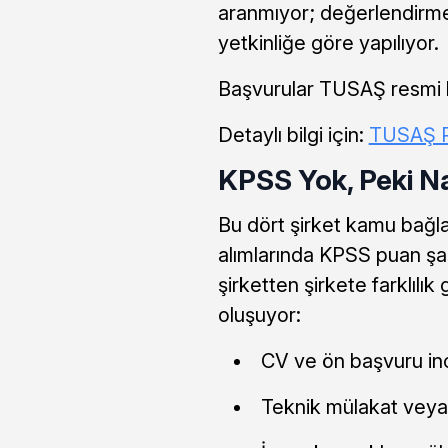
aranmıyor; değerlendirme
yetkinliğe göre yapılıyor.
Başvurular TUSAŞ resmi ka
Detaylı bilgi için:
TUSAŞ P
KPSS Yok, Peki Na
Bu dört şirket kamu bağlan
alımlarında KPSS puan şa
şirketten şirkete farklıl
oluşuyor:
CV ve ön başvuru in
Teknik mülakat veya y