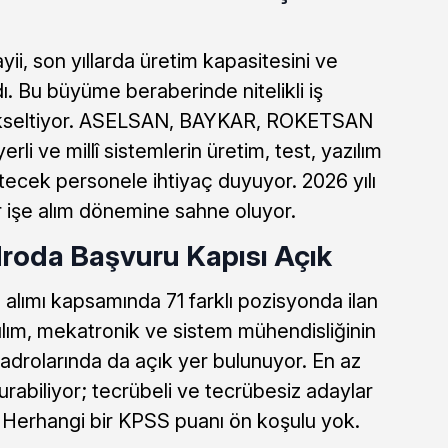
ii, son yıllarda üretim kapasitesini ve
dı. Bu büyüme beraberinde nitelikli iş
yükseltiyor. ASELSAN, BAYKAR, ROKETSAN
erli ve millî sistemlerin üretim, test, yazılım
rütecek personele ihtiyaç duyuyor. 2026 yılı
r işe alım dönemine sahne oluyor.
roda Başvuru Kapısı Açık
lımı kapsamında 71 farklı pozisyonda ilan
zılım, mekatronik ve sistem mühendisliğinin
kadrolarında da açık yer bulunuyor. En az
rabiliyor; tecrübeli ve tecrübesiz adaylar
r. Herhangi bir KPSS puanı ön koşulu yok.