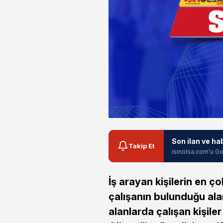
Son ilan ve ha
Takip Et
isinolsa.com'u Go
İş arayan kişilerin en 
çalışanın bulunduğu alan
alanlarda çalışan kişile