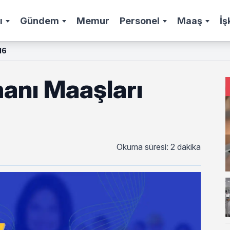
ı
Gündem
Memur
Personel
Maaş
İş
16
manı Maaşları
Okuma süresi: 2 dakika