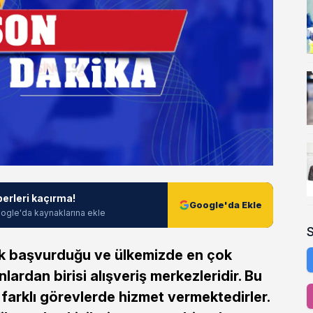
berleri kaçırma!
Google'da Ekle
ogle'da kaynaklarına ekle
çok başvurduğu ve ülkemizde en çok
lardan birisi alışveriş merkezleridir. Bu
r farklı görevlerde hizmet vermektedirler.