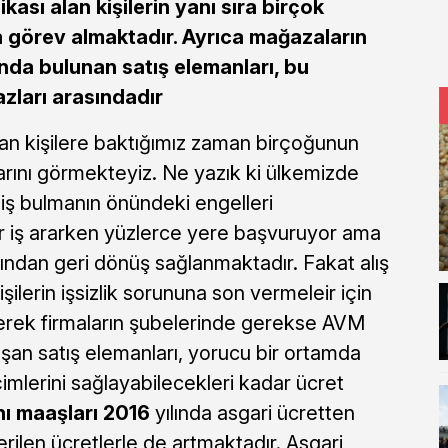
ikası alan kişilerin yanı sıra birçok
da görev almaktadır. Ayrıca mağazaların
nda bulunan satış elemanları, bu
zları arasındadır
şan kişilere baktığımız zaman birçoğunun
rını görmekteyiz. Ne yazık ki ülkemizde
iş bulmanın önündeki engelleri
r iş ararken yüzlerce yere başvuruyor ama
ından geri dönüş sağlanmaktadır. Fakat alış
şilerin işsizlik sorununa son vermeleir için
erek firmaların şubelerinde gerekse AVM
ışan satış elemanları, yorucu bir ortamda
mlerini sağlayabilecekleri kadar ücret
nı maaşları 2016
yılında asgari ücretten
rilen ücretlerle de artmaktadır. Asgari