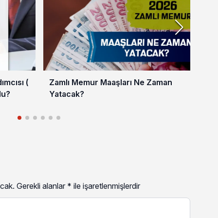
mcısı (
Zamlı Memur Maaşları Ne Zaman
En 
du?
Yatacak?
202
cak.
Gerekli alanlar
*
ile işaretlenmişlerdir