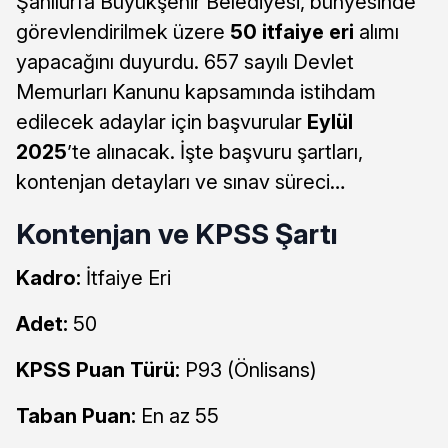
Şanlıurfa Büyükşehir Belediyesi, bünyesinde
görevlendirilmek üzere
50 itfaiye eri
alımı
yapacağını duyurdu. 657 sayılı Devlet
Memurları Kanunu kapsamında istihdam
edilecek adaylar için başvurular
Eylül
2025
’te alınacak. İşte başvuru şartları,
kontenjan detayları ve sınav süreci…
Kontenjan ve KPSS Şartı
Kadro:
İtfaiye Eri
Adet:
50
KPSS Puan Türü:
P93 (Önlisans)
Taban Puan:
En az 55