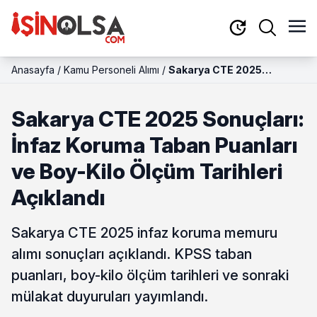
Anasayfa
/
Kamu Personeli Alımı
/
Sakarya CTE 2025
Sonuçları: İnfaz Koruma
Taban Puanları ve Boy-Kilo
Sakarya CTE 2025 Sonuçları:
Ölçüm Tarihleri Açıklandı
İnfaz Koruma Taban Puanları
ve Boy-Kilo Ölçüm Tarihleri
Açıklandı
Sakarya CTE 2025 infaz koruma memuru
alımı sonuçları açıklandı. KPSS taban
puanları, boy-kilo ölçüm tarihleri ve sonraki
mülakat duyuruları yayımlandı.