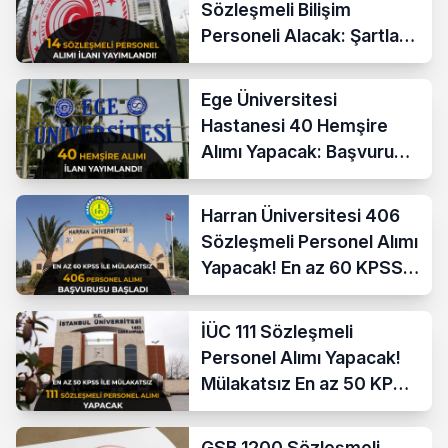
Sözleşmeli Bilişim
Personeli Alacak: Şartlar
ve Ücretler
Ege Üniversitesi
Hastanesi 40 Hemşire
Alımı Yapacak: Başvuru
Şartları ve KPSS Puanı
Harran Üniversitesi 406
Sözleşmeli Personel Alımı
Yapacak! En az 60 KPSS
ve Lise
İÜC 111 Sözleşmeli
Personel Alımı Yapacak!
Mülakatsız En az 50 KPSS
ve Lise Mezunu
GSB 1200 Sözleşmeli