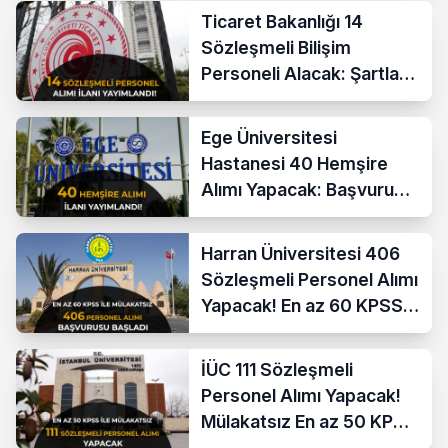
Ticaret Bakanlığı 14
Sözleşmeli Bilişim
Personeli Alacak: Şartlar
ve Ücretler
Ege Üniversitesi
Hastanesi 40 Hemşire
Alımı Yapacak: Başvuru
Şartları ve KPSS Puanı
Harran Üniversitesi 406
Sözleşmeli Personel Alımı
Yapacak! En az 60 KPSS
ve Lise
İÜC 111 Sözleşmeli
Personel Alımı Yapacak!
Mülakatsız En az 50 KPSS
ve Lise Mezunu